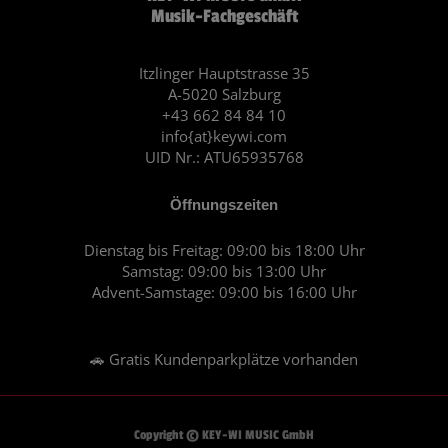
e
t
Musik-Fachgeschäft
b
a
o
g
o
r
Itzlinger Hauptstrasse 35
A-5020 Salzburg
k
a
+43 662 84 84 10
m
info{at}keywi.com
UID Nr.: ATU65935768
Öffnungszeiten
Dienstag bis Freitag: 09:00 bis 18:00 Uhr
Samstag: 09:00 bis 13:00 Uhr
Advent-Samstage: 09:00 bis 16:00 Uhr
🚗 Gratis Kundenparkplätze vorhanden
Copyright © KEY-WI MUSIC GmbH