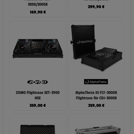
3000/3000X
299,90
€
169,90
€
ZOMO Flightcase SET-3900
AlphaTheta DJ FLT-3000X
NSE
Flightcase für CDJ-3000X
359,00
€
259,00
€