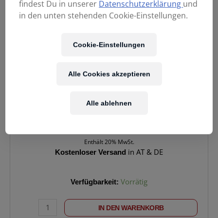
findest Du in unserer
Datenschutzerklärung
und
in den unten stehenden Cookie-Einstellungen.
Cookie-Einstellungen
Alle Cookies akzeptieren
Alle ablehnen
279,00
€
Enthält 20% MwSt.
Kostenloser Versand
in AT & DE
MAGMA
Verfügbarkeit:
Vorrätig
DJ-
Controller
IN DEN WARENKORB
Case