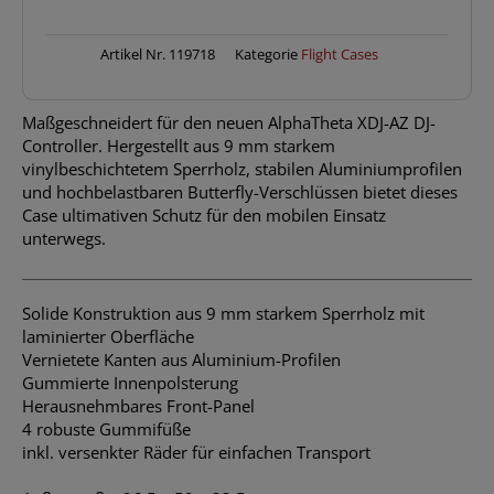
XDJ-
AZ
/
Artikel Nr.
119718
Kategorie
Flight Cases
XDJ-
XZ
Maßgeschneidert für den neuen AlphaTheta XDJ-AZ DJ-
Black/Silver
Controller. Hergestellt aus 9 mm starkem
Menge
vinylbeschichtetem Sperrholz, stabilen Aluminiumprofilen
und hochbelastbaren Butterfly-Verschlüssen bietet dieses
Case ultimativen Schutz für den mobilen Einsatz
unterwegs.
Solide Konstruktion aus 9 mm starkem Sperrholz mit
laminierter Oberfläche
Vernietete Kanten aus Aluminium-Profilen
Gummierte Innenpolsterung
Herausnehmbares Front-Panel
4 robuste Gummifüße
inkl. versenkter Räder für einfachen Transport