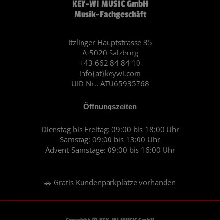
KEY-WI MUSIC GmbH
e
t
Musik-Fachgeschäft
b
a
o
g
o
r
Itzlinger Hauptstrasse 35
A-5020 Salzburg
k
a
+43 662 84 84 10
m
info{at}keywi.com
UID Nr.: ATU65935768
Öffnungszeiten
Dienstag bis Freitag: 09:00 bis 18:00 Uhr
Samstag: 09:00 bis 13:00 Uhr
Advent-Samstage: 09:00 bis 16:00 Uhr
🚗 Gratis Kundenparkplätze vorhanden
Copyright © KEY-WI MUSIC GmbH