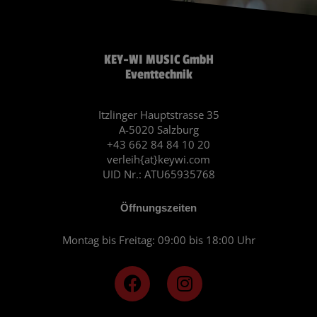
KEY-WI MUSIC GmbH
Eventtechnik
Itzlinger Hauptstrasse 35
A-5020 Salzburg
+43 662 84 84 10 20
verleih{at}keywi.com
UID Nr.: ATU65935768
Öffnungszeiten
Montag bis Freitag: 09:00 bis 18:00 Uhr
F
I
a
n
c
s