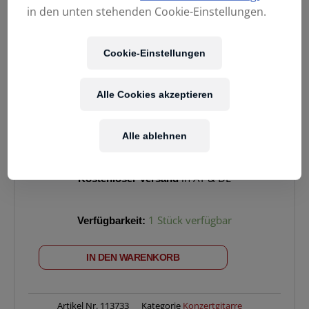
in den unten stehenden Cookie-Einstellungen.
Cookie-Einstellungen
Alle Cookies akzeptieren
459,00
€
Alle ablehnen
Enthält 20% MwSt.
Kostenloser Versand
in AT & DE
KREMONA
Verfügbarkeit:
1 Stück verfügbar
Austrian
Ed.
IN DEN WARENKORB
F63S
OP
Menge
Artikel Nr.
113733
Kategorie
Konzertgitarre