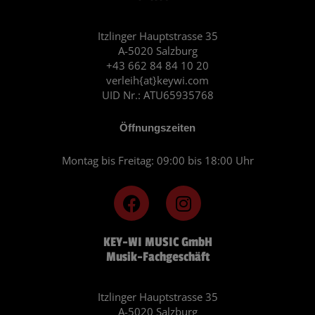
Itzlinger Hauptstrasse 35
A-5020 Salzburg
+43 662 84 84 10 20
verleih{at}keywi.com
UID Nr.: ATU65935768
Öffnungszeiten
Montag bis Freitag: 09:00 bis 18:00 Uhr
F
I
a
n
c
s
KEY-WI MUSIC GmbH
e
t
Musik-Fachgeschäft
b
a
o
g
o
r
Itzlinger Hauptstrasse 35
A-5020 Salzburg