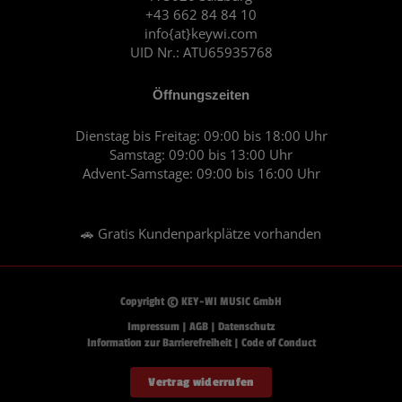
k
a
+43 662 84 84 10
m
info{at}keywi.com
UID Nr.: ATU65935768
Öffnungszeiten
Dienstag bis Freitag: 09:00 bis 18:00 Uhr
Samstag: 09:00 bis 13:00 Uhr
Advent-Samstage: 09:00 bis 16:00 Uhr
🚗 Gratis Kundenparkplätze vorhanden
Copyright © KEY-WI MUSIC GmbH
Impressum
|
AGB
|
Datenschutz
Information zur Barrierefreiheit
|
Code of Conduct
Vertrag widerrufen