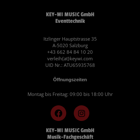
KEY-WI MUSIC GmbH
Eventtechnik
Itzlinger Hauptstrasse 35
A-5020 Salzburg
+43 662 84 84 10 20
verleih{at}keywi.com
UID Nr.: ATU65935768
Öffnungszeiten
Montag bis Freitag: 09:00 bis 18:00 Uhr
F
I
a
n
c
s
KEY-WI MUSIC GmbH
e
t
Musik-Fachgeschäft