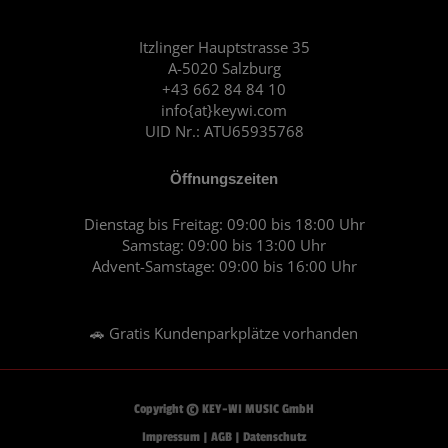
b
a
o
g
o
r
Itzlinger Hauptstrasse 35
A-5020 Salzburg
k
a
+43 662 84 84 10
m
info{at}keywi.com
UID Nr.: ATU65935768
Öffnungszeiten
Dienstag bis Freitag: 09:00 bis 18:00 Uhr
Samstag: 09:00 bis 13:00 Uhr
Advent-Samstage: 09:00 bis 16:00 Uhr
🚗 Gratis Kundenparkplätze vorhanden
Copyright © KEY-WI MUSIC GmbH
Impressum
|
AGB
|
Datenschutz