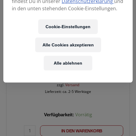
findest Du in unserer
Datenschutzerklärung
und
in den unten stehenden Cookie-Einstellungen.
Cookie-Einstellungen
Alle Cookies akzeptieren
74,90
€
Alle ablehnen
Enthält 20% MwSt.
zzgl.
Versand
Lieferzeit: ca. 2-5 Werktage
KLOTZ
Verfügbarkeit:
Vorrätig
TIW0450PR
Klinke>Wi.Klinke
IN DEN WARENKORB
4.5m