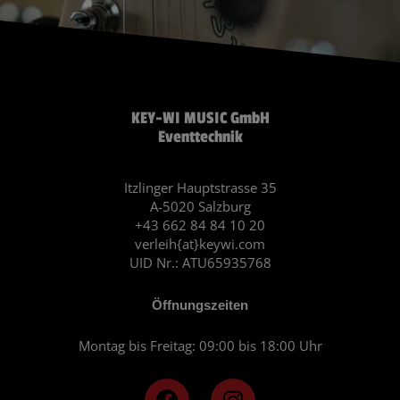
KEY-WI MUSIC GmbH
Eventtechnik
Itzlinger Hauptstrasse 35
A-5020 Salzburg
+43 662 84 84 10 20
verleih{at}keywi.com
UID Nr.: ATU65935768
Öffnungszeiten
Montag bis Freitag: 09:00 bis 18:00 Uhr
F
I