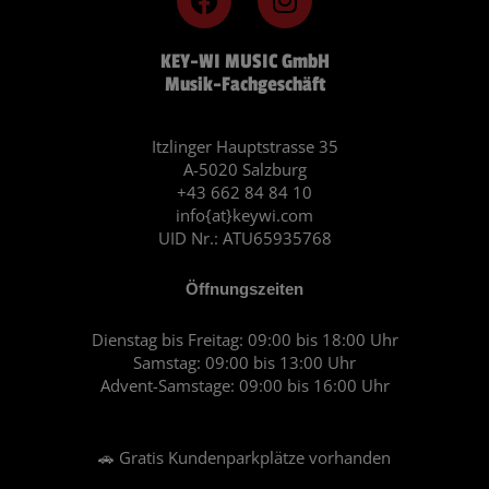
a
n
c
s
KEY-WI MUSIC GmbH
e
t
Musik-Fachgeschäft
b
a
o
g
o
r
Itzlinger Hauptstrasse 35
A-5020 Salzburg
k
a
+43 662 84 84 10
m
info{at}keywi.com
UID Nr.: ATU65935768
Öffnungszeiten
Dienstag bis Freitag: 09:00 bis 18:00 Uhr
Samstag: 09:00 bis 13:00 Uhr
Advent-Samstage: 09:00 bis 16:00 Uhr
🚗 Gratis Kundenparkplätze vorhanden