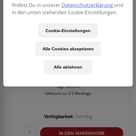
findest Du in unserer
Datenschutzerklärung
und
in den unten stehenden Cookie-Einstellungen.
Cookie-Einstellungen
Alle Cookies akzeptieren
37,90
€
Alle ablehnen
Enthält 20% MwSt.
zzgl.
Versand
Lieferzeit: ca. 2-5 Werktage
Verfügbarkeit:
Vorrätig
KLOTZ
IN DEN WARENKORB