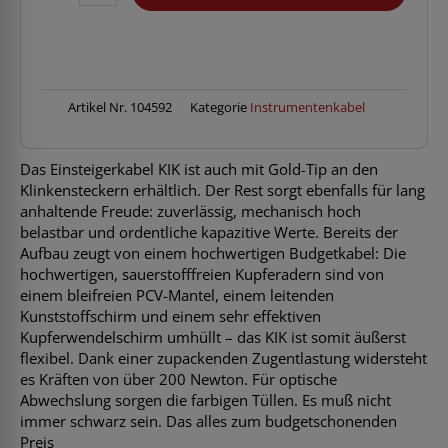
KIKKG6.0PPSW
Klinke-
Klinke
6m
Menge
Artikel Nr.
104592
Kategorie
Instrumentenkabel
Das Einsteigerkabel KIK ist auch mit Gold-Tip an den
Klinkensteckern erhältlich. Der Rest sorgt ebenfalls für lang
anhaltende Freude: zuverlässig, mechanisch hoch
belastbar und ordentliche kapazitive Werte. Bereits der
Aufbau zeugt von einem hochwertigen Budgetkabel: Die
hochwertigen, sauerstofffreien Kupferadern sind von
einem bleifreien PCV-Mantel, einem leitenden
Kunststoffschirm und einem sehr effektiven
Kupferwendelschirm umhüllt – das KIK ist somit äußerst
flexibel. Dank einer zupackenden Zugentlastung widersteht
es Kräften von über 200 Newton. Für optische
Abwechslung sorgen die farbigen Tüllen. Es muß nicht
immer schwarz sein. Das alles zum budgetschonenden
Preis