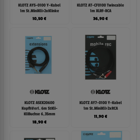
KLOTZ AY5-0100 Y-Kabel
KLOTZ AT-CF0100 Twincable
1m St.MiniKli>2xKlinke
1m XLRf-RCA
10,50
€
36,90
€
KLOTZ ASEX20600
KLOTZ AY7-0100 Y-Kabel
KopfhVerl. 6m StKli-
1m St.MiniKli>2xRCA
KliBuchse 6,35mm
11,90
€
18,90
€