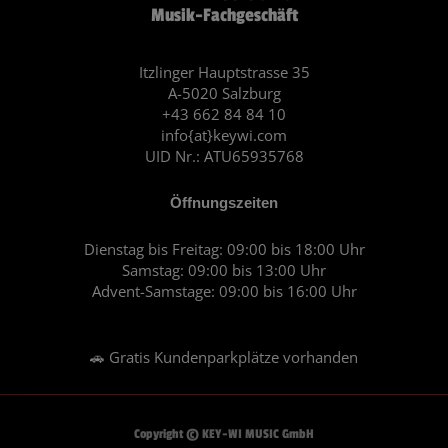
Musik-Fachgeschäft
b
a
o
g
o
r
Itzlinger Hauptstrasse 35
A-5020 Salzburg
k
a
+43 662 84 84 10
m
info{at}keywi.com
UID Nr.: ATU65935768
Öffnungszeiten
Dienstag bis Freitag: 09:00 bis 18:00 Uhr
Samstag: 09:00 bis 13:00 Uhr
Advent-Samstage: 09:00 bis 16:00 Uhr
🚗 Gratis Kundenparkplätze vorhanden
Copyright © KEY-WI MUSIC GmbH