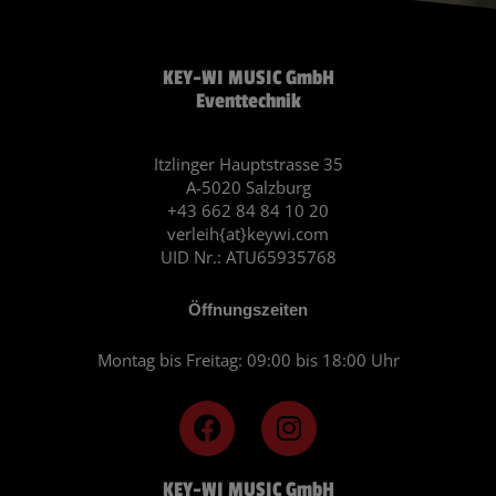
KEY-WI MUSIC GmbH
Eventtechnik
Itzlinger Hauptstrasse 35
A-5020 Salzburg
+43 662 84 84 10 20
verleih{at}keywi.com
UID Nr.: ATU65935768
Öffnungszeiten
Montag bis Freitag: 09:00 bis 18:00 Uhr
F
I
a
n
c
s
KEY-WI MUSIC GmbH
e
t