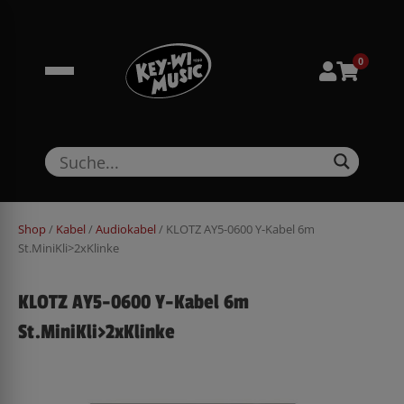
Zum
springen
Inhalt
springen
0
Shop
/
Kabel
/
Audiokabel
/ KLOTZ AY5-0600 Y-Kabel 6m
St.MiniKli>2xKlinke
KLOTZ AY5-0600 Y-Kabel 6m
St.MiniKli>2xKlinke