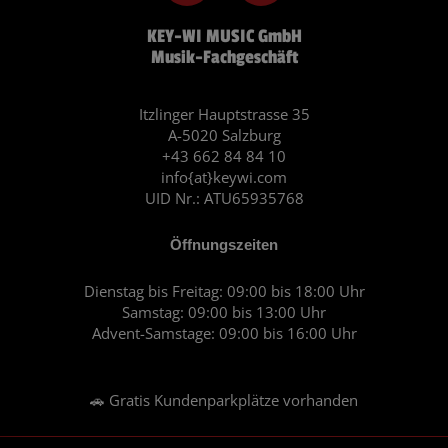
c
s
KEY-WI MUSIC GmbH
e
t
Musik-Fachgeschäft
b
a
o
g
o
r
Itzlinger Hauptstrasse 35
A-5020 Salzburg
k
a
+43 662 84 84 10
m
info{at}keywi.com
UID Nr.: ATU65935768
Öffnungszeiten
Dienstag bis Freitag: 09:00 bis 18:00 Uhr
Samstag: 09:00 bis 13:00 Uhr
Advent-Samstage: 09:00 bis 16:00 Uhr
🚗 Gratis Kundenparkplätze vorhanden