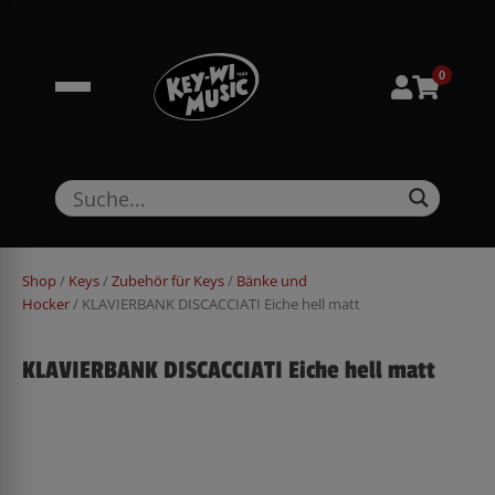
Zum
springen
Inhalt
springen
0
Shop
/
Keys
/
Zubehör für Keys
/
Bänke und
Hocker
/ KLAVIERBANK DISCACCIATI Eiche hell matt
KLAVIERBANK DISCACCIATI Eiche hell matt