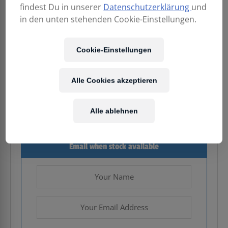
findest Du in unserer
Datenschutzerklärung
und
in den unten stehenden Cookie-Einstellungen.
198,00
€
Cookie-Einstellungen
Enthält 20% MwSt.
Alle Cookies akzeptieren
Kostenloser Versand
in AT & DE
Alle ablehnen
Nicht vorrätig
Email when stock available