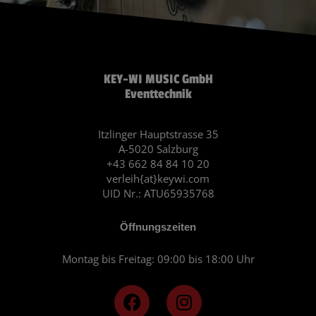
KEY-WI MUSIC GmbH
Eventtechnik
Itzlinger Hauptstrasse 35
A-5020 Salzburg
+43 662 84 84 10 20
verleih{at}keywi.com
UID Nr.: ATU65935768
Öffnungszeiten
Montag bis Freitag: 09:00 bis 18:00 Uhr
F
I
a
n