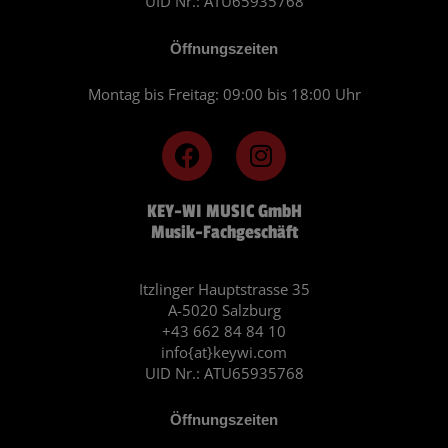
UID Nr.: ATU65935768
Öffnungszeiten
Montag bis Freitag: 09:00 bis 18:00 Uhr
F
I
a
n
c
s
KEY-WI MUSIC GmbH
e
t
Musik-Fachgeschäft
b
a
o
g
o
r
Itzlinger Hauptstrasse 35
A-5020 Salzburg
k
a
+43 662 84 84 10
m
info{at}keywi.com
UID Nr.: ATU65935768
Öffnungszeiten