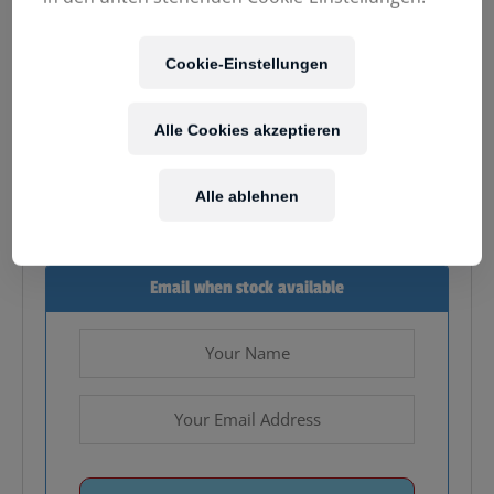
55,00
€
Cookie-Einstellungen
Alle Cookies akzeptieren
Enthält 20% MwSt.
zzgl.
Versand
Alle ablehnen
Nicht vorrätig
Email when stock available