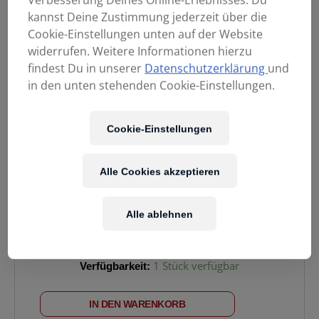
kannst Deine Zustimmung jederzeit über die
Cookie-Einstellungen unten auf der Website
widerrufen. Weitere Informationen hierzu
findest Du in unserer
Datenschutzerklärung
und
in den unten stehenden Cookie-Einstellungen.
Cookie-Einstellungen
1.049,00
€
Alle Cookies akzeptieren
Enthält 20% MwSt.
Alle ablehnen
Kostenloser Versand
in AT & DE
ANTELOPE
Verfügbarkeit:
1 Stück verfügbar
Discrete
4
IN DEN WARENKORB
Pro