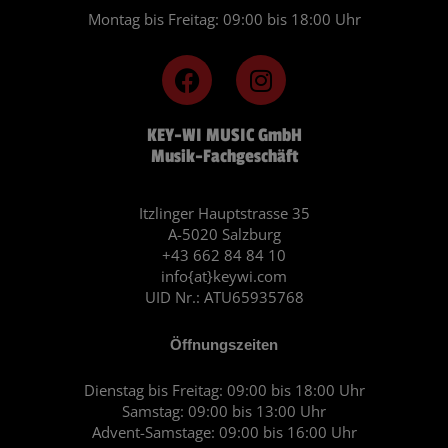
Montag bis Freitag: 09:00 bis 18:00 Uhr
F
I
a
n
c
s
KEY-WI MUSIC GmbH
e
t
Musik-Fachgeschäft
b
a
o
g
o
r
Itzlinger Hauptstrasse 35
A-5020 Salzburg
k
a
+43 662 84 84 10
m
info{at}keywi.com
UID Nr.: ATU65935768
Öffnungszeiten
Dienstag bis Freitag: 09:00 bis 18:00 Uhr
Samstag: 09:00 bis 13:00 Uhr
Advent-Samstage: 09:00 bis 16:00 Uhr