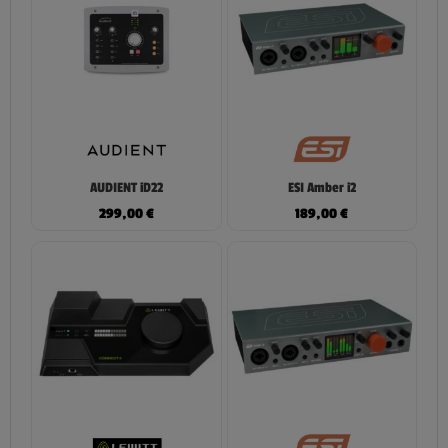
AUDIENT iD22
ESI Amber i2
299,00
€
189,00
€