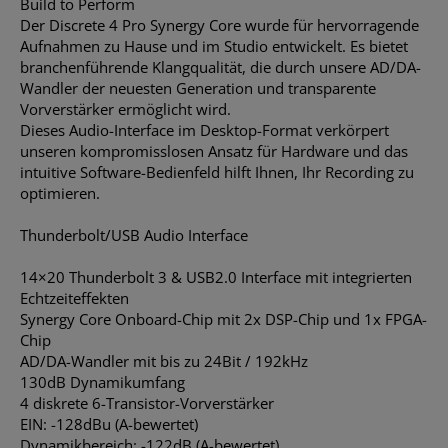
Build to Perform
Der Discrete 4 Pro Synergy Core wurde für hervorragende
Aufnahmen zu Hause und im Studio entwickelt. Es bietet
branchenführende Klangqualität, die durch unsere AD/DA-
Wandler der neuesten Generation und transparente
Vorverstärker ermöglicht wird.
Dieses Audio-Interface im Desktop-Format verkörpert
unseren kompromisslosen Ansatz für Hardware und das
intuitive Software-Bedienfeld hilft Ihnen, Ihr Recording zu
optimieren.
Thunderbolt/USB Audio Interface
14×20 Thunderbolt 3 & USB2.0 Interface mit integrierten
Echtzeiteffekten
Synergy Core Onboard-Chip mit 2x DSP-Chip und 1x FPGA-
Chip
AD/DA-Wandler mit bis zu 24Bit / 192kHz
130dB Dynamikumfang
4 diskrete 6-Transistor-Vorverstärker
EIN: -128dBu (A-bewertet)
Dynamikbereich: -122dB (A-bewertet)