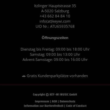
o
g
o
r
Itzlinger Hauptstrasse 35
A-5020 Salzburg
k
a
+43 662 84 84 10
m
info{at}keywi.com
UID Nr.: ATU65935768
Öffnungszeiten
Dienstag bis Freitag: 09:00 bis 18:00 Uhr
Samstag: 09:00 bis 13:00 Uhr
Advent-Samstage: 09:00 bis 16:00 Uhr
🚗 Gratis Kundenparkplätze vorhanden
Copyright © KEY-WI MUSIC GmbH
Impressum
|
AGB
|
Datenschutz
Information zur Barrierefreiheit
|
Code of Conduct