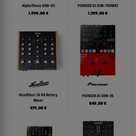
AlphaTheta DJM-V5
PIONEER DJ DJM-750MK2
1.999,00
€
1.299,00
€
Headliner LA R4 Rotary
PIONEER DJ DJM-S5
Mixer
849,00
€
379,00
€