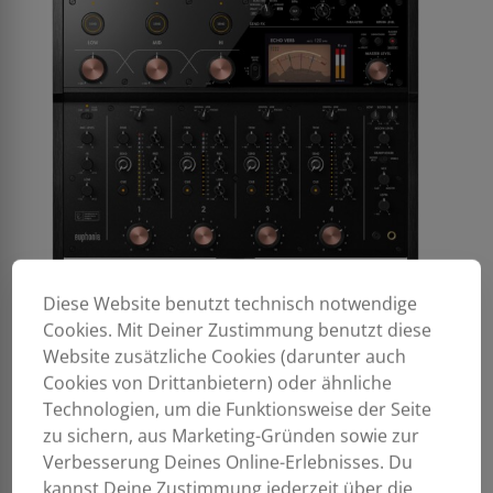
Diese Website benutzt technisch notwendige
Cookies. Mit Deiner Zustimmung benutzt diese
Website zusätzliche Cookies (darunter auch
Cookies von Drittanbietern) oder ähnliche
Technologien, um die Funktionsweise der Seite
zu sichern, aus Marketing-Gründen sowie zur
Verbesserung Deines Online-Erlebnisses. Du
kannst Deine Zustimmung jederzeit über die