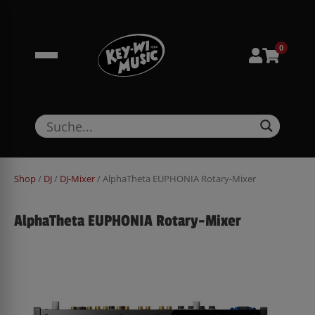
Zum
springen
Inhalt
springen
0
Shop
/
DJ
/
DJ-Mixer
/ AlphaTheta EUPHONIA Rotary-Mixer
AlphaTheta EUPHONIA Rotary-Mixer