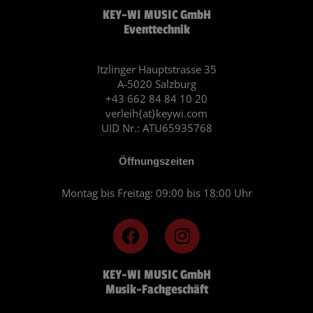
KEY-WI MUSIC GmbH
Eventtechnik
Itzlinger Hauptstrasse 35
A-5020 Salzburg
+43 662 84 84 10 20
verleih{at}keywi.com
UID Nr.: ATU65935768
Öffnungszeiten
Montag bis Freitag: 09:00 bis 18:00 Uhr
F
I
a
n
c
s
KEY-WI MUSIC GmbH
e
t
Musik-Fachgeschäft
b
a