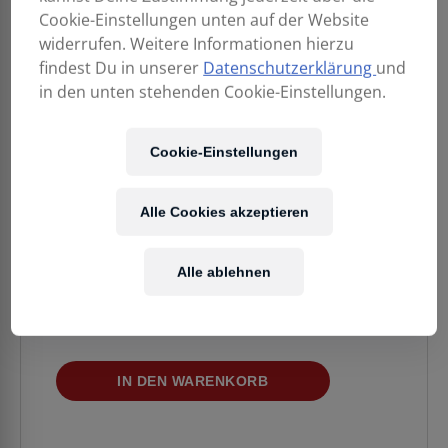
Cookie-Einstellungen unten auf der Website
widerrufen. Weitere Informationen hierzu
findest Du in unserer
Datenschutzerklärung
und
in den unten stehenden Cookie-Einstellungen.
Cookie-Einstellungen
3.499,00
€
Alle Cookies akzeptieren
Enthält 20% MwSt.
Kostenloser Versand
in AT & DE
Alle ablehnen
Verfügbarkeit:
1 Stück verfügbar
AlphaTheta
IN DEN WARENKORB
EUPHONIA
Rotary-
Mixer