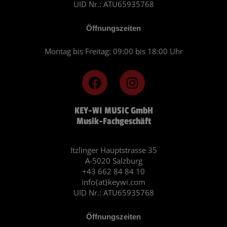
UID Nr.: ATU65935768
Öffnungszeiten
Montag bis Freitag: 09:00 bis 18:00 Uhr
F
I
a
n
c
s
KEY-WI MUSIC GmbH
e
t
Musik-Fachgeschäft
b
a
o
g
o
r
Itzlinger Hauptstrasse 35
A-5020 Salzburg
k
a
+43 662 84 84 10
m
info{at}keywi.com
UID Nr.: ATU65935768
Öffnungszeiten