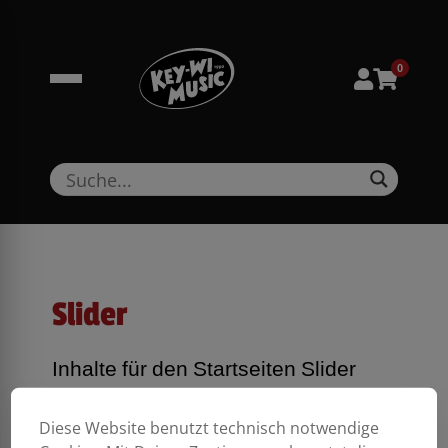
Zum
springen
Inhalt
springen
0
Slider
Inhalte für den Startseiten Slider
Diese Website benutzt technisch notwendige