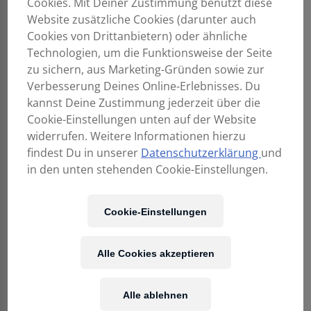
Cookies. Mit Deiner Zustimmung benutzt diese
EV
Website zusätzliche Cookies (darunter auch
Everse
Cookies von Drittanbietern) oder ähnliche
12
Technologien, um die Funktionsweise der Seite
zu sichern, aus Marketing-Gründen sowie zur
Verbesserung Deines Online-Erlebnisses. Du
kannst Deine Zustimmung jederzeit über die
Cookie-Einstellungen unten auf der Website
widerrufen. Weitere Informationen hierzu
findest Du in unserer
Datenschutzerklärung
und
in den unten stehenden Cookie-Einstellungen.
EV Everse 12
Cookie-Einstellungen
Lauter, tiefer, länger EVERSE 12 zeichnet sich durch
Alle Cookies akzeptieren
professionelle Spezifikationen zu einem attraktiven Preis
aus. Mit einem maximalen Schalldruckpegel von 126 dB,
einem Tieftonbereich von 45 Hz und einer breiten
Alle ablehnen
Abdeckung (100º x 60º) liefert er eine wirklich