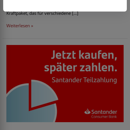
beeindruckende Leistung. Perfekt für DJs, Musiker,
Verleiher und Veranstaltungen, ist es ein tragbares
Kraftpaket, das für verschiedene […]
Weiterlesen »
Santander
Finanzierung