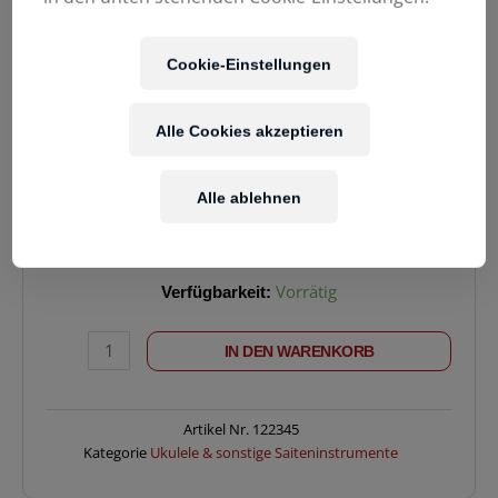
Cookie-Einstellungen
39,90
€
Alle Cookies akzeptieren
Enthält 20% MwSt.
zzgl.
Versand
Alle ablehnen
Lieferzeit: ca. 2-5 Werktage
Ukulele
Verfügbarkeit:
Vorrätig
Sopran
Laluu
IN DEN WARENKORB
Colors
Pink
Matt
Menge
Artikel Nr.
122345
Kategorie
Ukulele & sonstige Saiteninstrumente