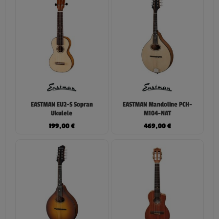
EASTMAN EU2-S Sopran
EASTMAN Mandoline PCH-
Ukulele
M104-NAT
199,00
€
469,00
€