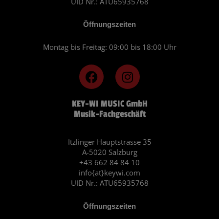
UID Nr.: ATU65935768
Öffnungszeiten
Montag bis Freitag: 09:00 bis 18:00 Uhr
F
I
a
n
c
s
KEY-WI MUSIC GmbH
e
t
Musik-Fachgeschäft
b
a
o
g
o
r
Itzlinger Hauptstrasse 35
A-5020 Salzburg
k
a
+43 662 84 84 10
m
info{at}keywi.com
UID Nr.: ATU65935768
Öffnungszeiten