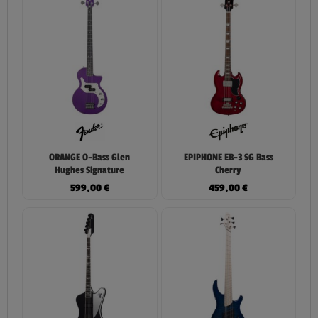
ORANGE O-Bass Glen
EPIPHONE EB-3 SG Bass
Hughes Signature
Cherry
599,00
€
459,00
€