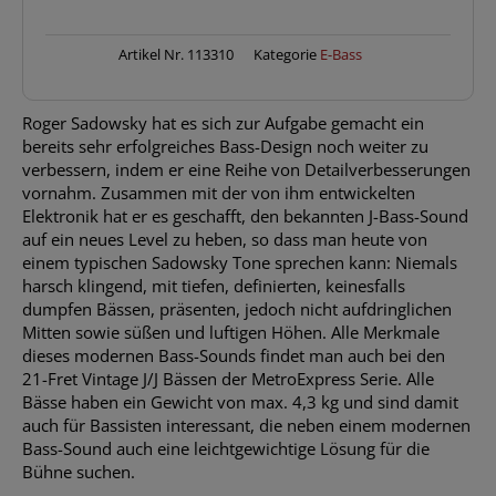
4-
String
-
Artikel Nr.
113310
Kategorie
E-Bass
Solid
Sage
Roger Sadowsky hat es sich zur Aufgabe gemacht ein
Green
bereits sehr erfolgreiches Bass-Design noch weiter zu
Metallic
verbessern, indem er eine Reihe von Detailverbesserungen
High
vornahm. Zusammen mit der von ihm entwickelten
Polish
Elektronik hat er es geschafft, den bekannten J-Bass-Sound
Menge
auf ein neues Level zu heben, so dass man heute von
einem typischen Sadowsky Tone sprechen kann: Niemals
harsch klingend, mit tiefen, definierten, keinesfalls
dumpfen Bässen, präsenten, jedoch nicht aufdringlichen
Mitten sowie süßen und luftigen Höhen. Alle Merkmale
dieses modernen Bass-Sounds findet man auch bei den
21-Fret Vintage J/J Bässen der MetroExpress Serie. Alle
Bässe haben ein Gewicht von max. 4,3 kg und sind damit
auch für Bassisten interessant, die neben einem modernen
Bass-Sound auch eine leichtgewichtige Lösung für die
Bühne suchen.