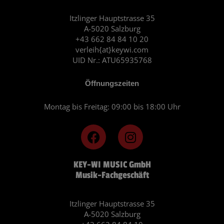
Itzlinger Hauptstrasse 35
A-5020 Salzburg
+43 662 84 84 10 20
verleih{at}keywi.com
UID Nr.: ATU65935768
Öffnungszeiten
Montag bis Freitag: 09:00 bis 18:00 Uhr
F
I
a
n
c
s
KEY-WI MUSIC GmbH
e
t
Musik-Fachgeschäft
b
a
o
g
o
r
Itzlinger Hauptstrasse 35
A-5020 Salzburg
k
a