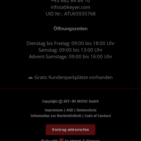
+43 662 84 84 10
m
info{at}keywi.com
UID Nr.: ATU65935768
Öffnungszeiten
Dienstag bis Freitag: 09:00 bis 18:00 Uhr
Samstag: 09:00 bis 13:00 Uhr
Advent-Samstage: 09:00 bis 16:00 Uhr
🚗 Gratis Kundenparkplätze vorhanden
Copyright © KEY-WI MUSIC GmbH
Impressum
|
AGB
|
Datenschutz
Information zur Barrierefreiheit
|
Code of Conduct
Vertrag widerrufen
Made with
by
& Klemens