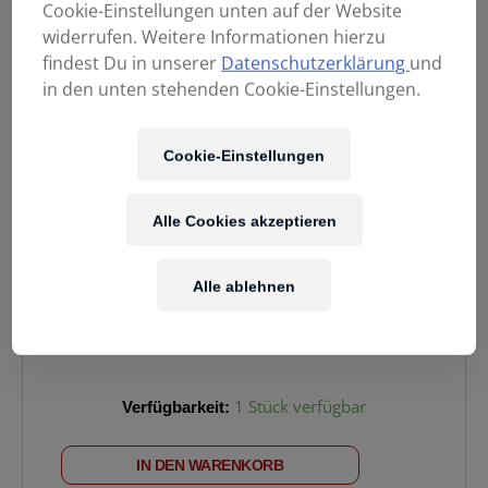
Cookie-Einstellungen unten auf der Website
widerrufen. Weitere Informationen hierzu
findest Du in unserer
Datenschutzerklärung
und
in den unten stehenden Cookie-Einstellungen.
Cookie-Einstellungen
Alle Cookies akzeptieren
799,00
€
Alle ablehnen
Enthält 20% MwSt.
Kostenloser Versand
in AT & DE
SADOWSKY
Verfügbarkeit:
1 Stück verfügbar
MetroExpress,
J/J
IN DEN WARENKORB
Bass,