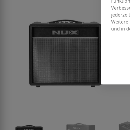
Funktion
Verbess
jederzei
Weitere 
und in d