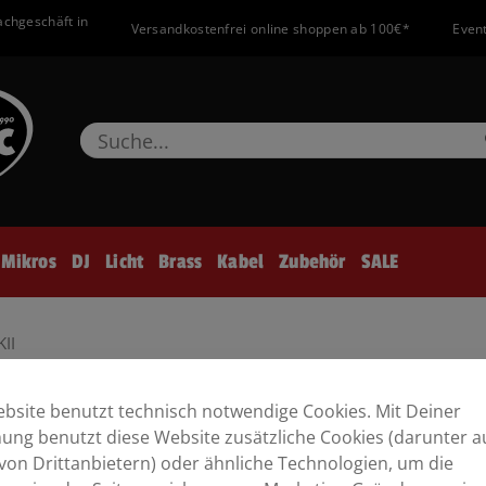
achgeschäft in
Versandkostenfrei online shoppen ab 100€*
Event
Mikros
DJ
Licht
Brass
Kabel
Zubehör
SALE
II
bsite benutzt technisch notwendige Cookies. Mit Deiner
ng benutzt diese Website zusätzliche Cookies (darunter a
von Drittanbietern) oder ähnliche Technologien, um die