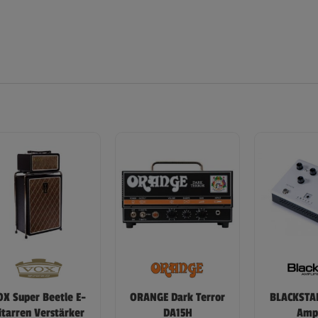
OX Super Beetle E-
ORANGE Dark Terror
BLACKSTAR
itarren Verstärker
DA15H
Amp