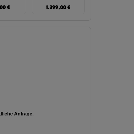
,00
€
1.399,00
€
liche Anfrage.