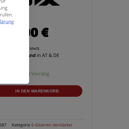
zur
mung
rufen.
lärung
179,00
€
Enthält 20% MwSt.
enloser Versand
in AT & DE
Verfügbarkeit:
Vorrätig
IN DEN WARENKORB
587
Kategorie
E-Gitarren-Verstärker