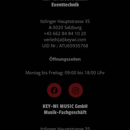
Eventtechnik
Itzlinger Hauptstrasse 35
A-5020 Salzburg
+43 662 84 84 10 20
verleih{at}keywi.com
UID Nr.: ATU65935768
Öffnungszeiten
Montag bis Freitag: 09:00 bis 18:00 Uhr
F
I
a
n
c
s
KEY-WI MUSIC GmbH
e
t
Musik-Fachgeschäft
b
a
o
g
o
r
Itzlinger Hauptstrasse 35