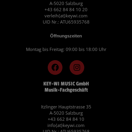
A-5020 Salzburg
+43 662 84 84 10 20
verleih{at}keywi.com
UID Nr.: ATU65935768
Öffnungszeiten
Montag bis Freitag: 09:00 bis 18:00 Uhr
F
I
a
n
c
s
KEY-WI MUSIC GmbH
e
t
Musik-Fachgeschäft
b
a
o
g
o
r
Itzlinger Hauptstrasse 35
A-5020 Salzburg
k
a
+43 662 84 84 10
m
info{at}keywi.com
UID Nr.: ATU65935768