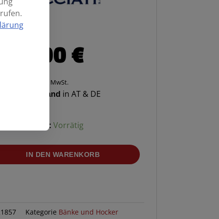
mung
rufen.
lärung
339,00
€
Enthält 20% MwSt.
enloser Versand
in AT & DE
Verfügbarkeit:
Vorrätig
IN DEN WARENKORB
21857
Kategorie
Bänke und Hocker