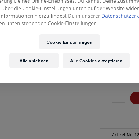
erung Deines Online-Erlebnisses. Du kannst Deine Zustim
t über die Cookie-Einstellungen unten auf der Website wider
Informationen hierzu findest Du in unserer
Datenschutzerk
en unten stehenden Cookie-Einstellungen.
Cookie-Einstellungen
Kost
Alle ablehnen
Alle Cookies akzeptieren
KLAVIERBANK
DISCACCIATI
doppelt
schwarz
hochglanz/
schwarz
Artikel Nr.
1