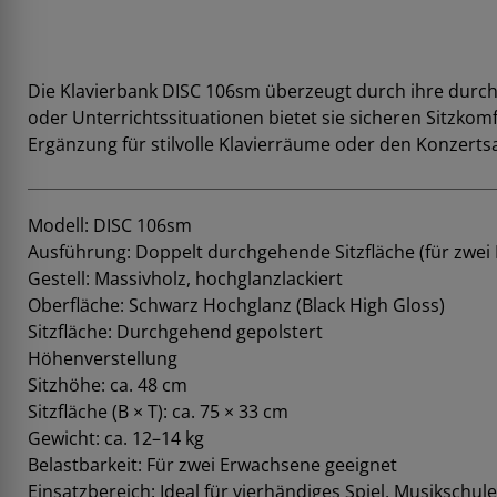
Die Klavierbank DISC 106sm überzeugt durch ihre durchg
oder Unterrichtssituationen bietet sie sicheren Sitzkomf
Ergänzung für stilvolle Klavierräume oder den Konzertsa
Modell: DISC 106sm
Ausführung: Doppelt durchgehende Sitzfläche (für zwei
Gestell: Massivholz, hochglanzlackiert
Oberfläche: Schwarz Hochglanz (Black High Gloss)
Sitzfläche: Durchgehend gepolstert
Höhenverstellung
Sitzhöhe: ca. 48 cm
Sitzfläche (B × T): ca. 75 × 33 cm
Gewicht: ca. 12–14 kg
Belastbarkeit: Für zwei Erwachsene geeignet
Einsatzbereich: Ideal für vierhändiges Spiel, Musikschu