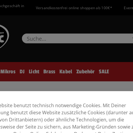
achgeschäft in
Versandkostenfrei online shoppen ab 100€*
Event
Mikros
DJ
Licht
Brass
Kabel
Zubehör
SALE
RBANK DISCACCIATI doppelt schwarz
bsite benutzt technisch notwendige Cookies. Mit Deiner
ng benutzt diese Website zusätzliche Cookies (darunter a
hochglanz/ schwarz
von Drittanbietern) oder ähnliche Technologien, um die
sweise der Seite zu sichern, aus Marketing-Gründen sowie 