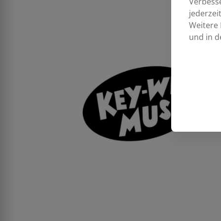
Verbess
jederzei
Weitere 
und in d