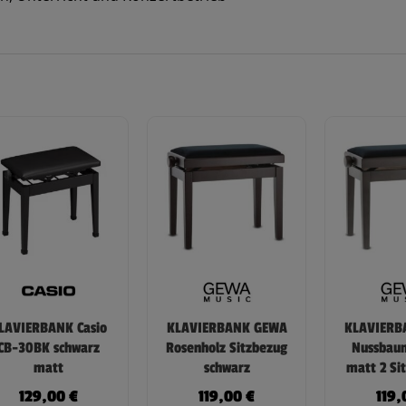
LAVIERBANK Casio
KLAVIERBANK GEWA
KLAVIERB
CB-30BK schwarz
Rosenholz Sitzbezug
Nussbau
matt
schwarz
matt 2 Si
129,00
€
119,00
€
119