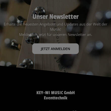
Unser Newsletter
Erhalte die neuesten Angebote und Updates aus der Welt der
Musik!
Melde dich jetzt für unseren Newsletter an.
JETZT ANMELDEN
KEY-WI MUSIC GmbH
Eventtechnik