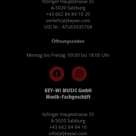
Itzlinger Hauptstrasse 35
A-5020 Salzburg
+43 662 84 84 10 20
verleih{at}keywi.com
UID Nr.: ATU65935768
Öffnungszeiten
Montag bis Freitag: 09:00 bis 18:00 Uhr
F
I
a
n
c
s
KEY-WI MUSIC GmbH
e
t
Musik-Fachgeschäft
b
a
o
g
o
r
Itzlinger Hauptstrasse 35
A-5020 Salzburg
k
a
+43 662 84 84 10
m
info{at}keywi.com