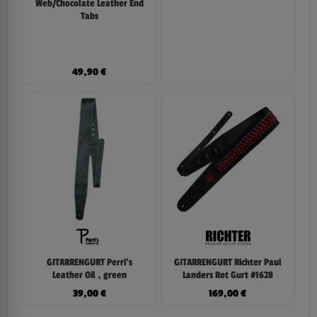
Web/Chocolate Leather End
Tabs
49,90
€
GITARRENGURT Perri’s
GITARRENGURT Richter Paul
Leather Oil , green
Landers Rot Gurt #1628
39,00
€
169,00
€