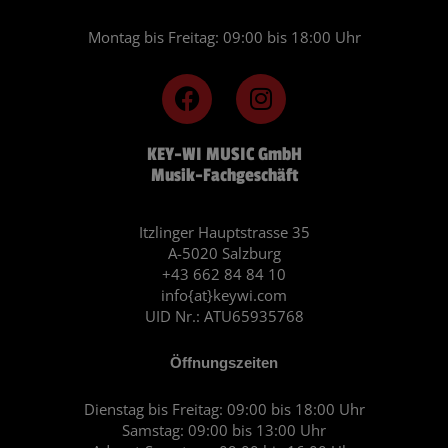
Montag bis Freitag: 09:00 bis 18:00 Uhr
F
I
a
n
c
s
KEY-WI MUSIC GmbH
e
t
Musik-Fachgeschäft
b
a
o
g
o
r
Itzlinger Hauptstrasse 35
A-5020 Salzburg
k
a
+43 662 84 84 10
m
info{at}keywi.com
UID Nr.: ATU65935768
Öffnungszeiten
Dienstag bis Freitag: 09:00 bis 18:00 Uhr
Samstag: 09:00 bis 13:00 Uhr