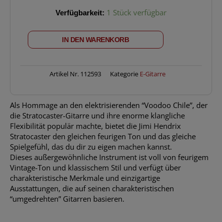
FENDER
Verfügbarkeit:
1 Stück verfügbar
Jimi
Hendrix
IN DEN WARENKORB
Stratocaster
3
Color
Sunburst
Artikel Nr.
112593
Kategorie
E-Gitarre
Menge
Als Hommage an den elektrisierenden “Voodoo Chile”, der
die Stratocaster-Gitarre und ihre enorme klangliche
Flexibilität populär machte, bietet die Jimi Hendrix
Stratocaster den gleichen feurigen Ton und das gleiche
Spielgefühl, das du dir zu eigen machen kannst.
Dieses außergewöhnliche Instrument ist voll von feurigem
Vintage-Ton und klassischem Stil und verfügt über
charakteristische Merkmale und einzigartige
Ausstattungen, die auf seinen charakteristischen
“umgedrehten” Gitarren basieren.