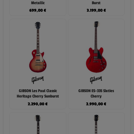
Metallic
Burst
699,00
€
3.199,00
€
GIBSON Les Paul Classic
GIBSON ES-335 Sixties
Heritage Cherry Sunburst
Cherry
2.290,00
€
2.990,00
€