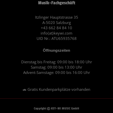
Musik-Fachgeschäft
b
a
o
g
o
r
Itzlinger Hauptstrasse 35
A-5020 Salzburg
k
a
+43 662 84 84 10
m
info{at}keywi.com
UID Nr.: ATU65935768
Öffnungszeiten
Dienstag bis Freitag: 09:00 bis 18:00 Uhr
Samstag: 09:00 bis 13:00 Uhr
Advent-Samstage: 09:00 bis 16:00 Uhr
🚗 Gratis Kundenparkplätze vorhanden
Copyright © KEY-WI MUSIC GmbH