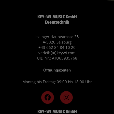
KEY-WI MUSIC GmbH
Eventtechnik
Itzlinger Hauptstrasse 35
A-5020 Salzburg
+43 662 84 84 10 20
verleih{at}keywi.com
UID Nr.: ATU65935768
Öffnungszeiten
Montag bis Freitag: 09:00 bis 18:00 Uhr
F
I
a
n
c
s
KEY-WI MUSIC GmbH
e
t