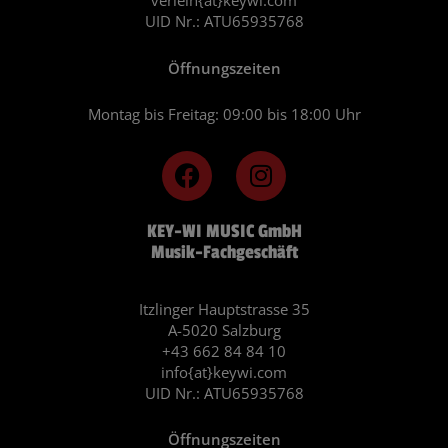
verleih{at}keywi.com
UID Nr.: ATU65935768
Öffnungszeiten
Montag bis Freitag: 09:00 bis 18:00 Uhr
F
I
a
n
c
s
KEY-WI MUSIC GmbH
e
t
Musik-Fachgeschäft
b
a
o
g
o
r
Itzlinger Hauptstrasse 35
A-5020 Salzburg
k
a
+43 662 84 84 10
m
info{at}keywi.com
UID Nr.: ATU65935768
Öffnungszeiten