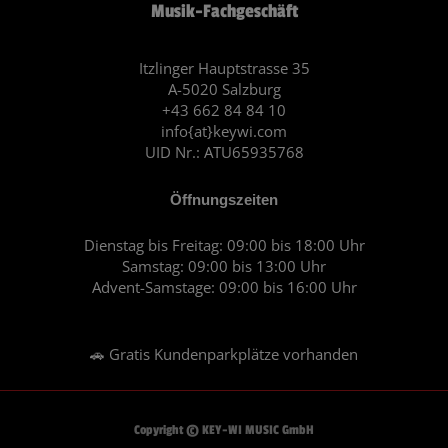
Musik-Fachgeschäft
b
a
o
g
o
r
Itzlinger Hauptstrasse 35
A-5020 Salzburg
k
a
+43 662 84 84 10
m
info{at}keywi.com
UID Nr.: ATU65935768
Öffnungszeiten
Dienstag bis Freitag: 09:00 bis 18:00 Uhr
Samstag: 09:00 bis 13:00 Uhr
Advent-Samstage: 09:00 bis 16:00 Uhr
🚗 Gratis Kundenparkplätze vorhanden
Copyright © KEY-WI MUSIC GmbH