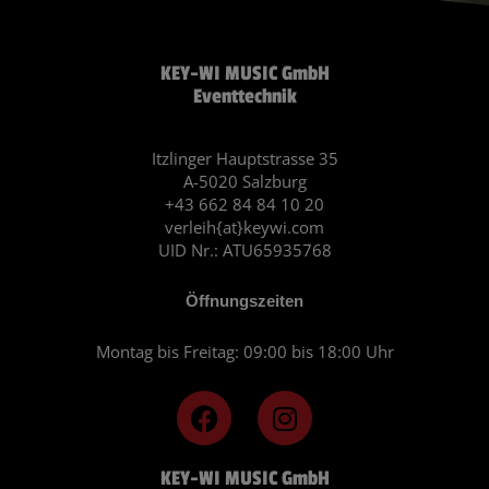
KEY-WI MUSIC GmbH
Eventtechnik
Itzlinger Hauptstrasse 35
A-5020 Salzburg
+43 662 84 84 10 20
verleih{at}keywi.com
UID Nr.: ATU65935768
Öffnungszeiten
Montag bis Freitag: 09:00 bis 18:00 Uhr
F
I
a
n
c
s
KEY-WI MUSIC GmbH
e
t