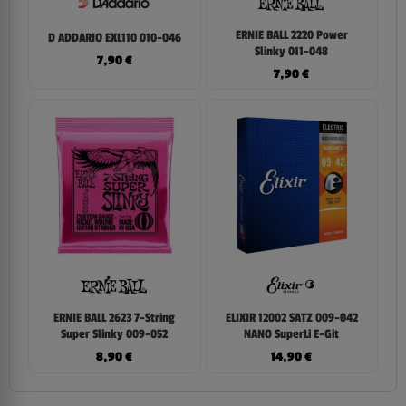
ERNIE BALL 2220 Power
D ADDARIO EXL110 010-046
Slinky 011-048
7,90
€
7,90
€
ERNIE BALL 2623 7-String
ELIXIR 12002 SATZ 009-042
Super Slinky 009-052
NANO SuperLi E-Git
8,90
€
14,90
€