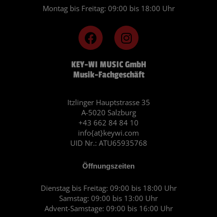
Montag bis Freitag: 09:00 bis 18:00 Uhr
F
I
a
n
c
s
KEY-WI MUSIC GmbH
e
t
Musik-Fachgeschäft
b
a
o
g
o
r
Itzlinger Hauptstrasse 35
A-5020 Salzburg
k
a
+43 662 84 84 10
m
info{at}keywi.com
UID Nr.: ATU65935768
Öffnungszeiten
Dienstag bis Freitag: 09:00 bis 18:00 Uhr
Samstag: 09:00 bis 13:00 Uhr
Advent-Samstage: 09:00 bis 16:00 Uhr