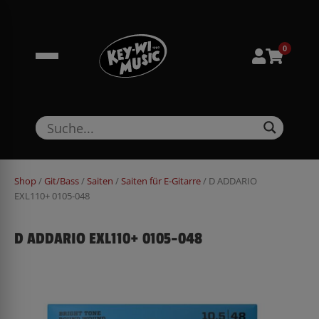
Zum
springen
Inhalt
springen
0
Shop
/
Git/Bass
/
Saiten
/
Saiten für E-Gitarre
/ D ADDARIO
EXL110+ 0105-048
D ADDARIO EXL110+ 0105-048