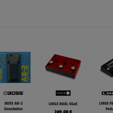
BOSS AB-2
LINE6 F
LEHLE DUAL SGoS
Umschalter
Peda
249,00
€