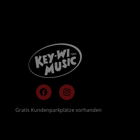
F
I
a
n
c
s
e
t
🚗
Gratis Kundenparkplätze vorhanden
b
a
o
g
o
r