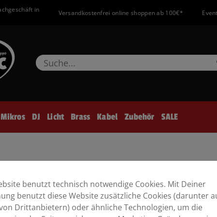
achgeschäft in
Versandkostenfrei online shoppen ab 100€*
Event
Mikros
DJ
Licht
Brass
Kabel
Zubehör
SALE
bsite benutzt technisch notwendige Cookies. Mit Deiner
ng benutzt diese Website zusätzliche Cookies (darunter a
von Drittanbietern) oder ähnliche Technologien, um die