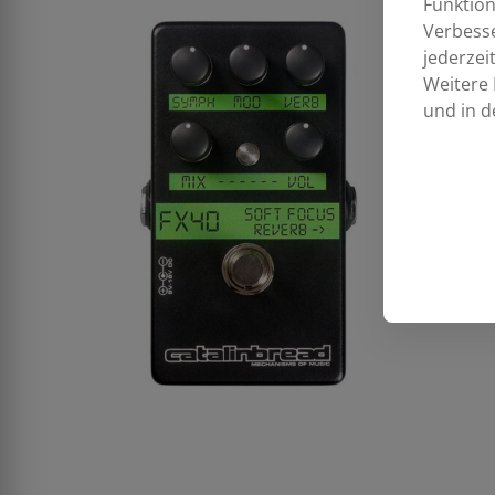
Funktion
Verbess
jederzei
Weitere 
und in d