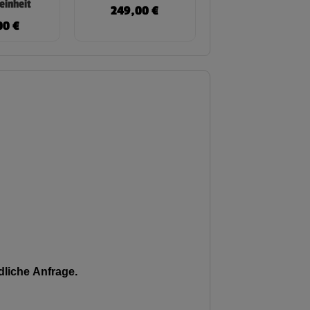
einheit
249,00
€
00
€
liche Anfrage.