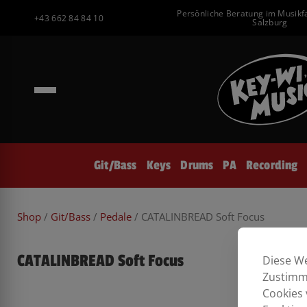
Inhalt
Zum
Persönliche Beratung im Musikf
springen
+43 662 84 84 10
Inhalt
Salzburg
springen
Git/Bass
Keys
Drums
PA
Recording
Shop
/
Git/Bass
/
Pedale
/ CATALINBREAD Soft Focus
CATALINBREAD Soft Focus
Diese We
Zustimmu
Cookies 