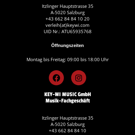
Itzlinger Hauptstrasse 35
A-5020 Salzburg
+43 662 84 84 10 20
verleih{at}keywi.com
UID Nr.: ATU65935768
Öffnungszeiten
Montag bis Freitag: 09:00 bis 18:00 Uhr
F
I
a
n
c
s
KEY-WI MUSIC GmbH
e
t
Musik-Fachgeschäft
b
a
o
g
o
r
Itzlinger Hauptstrasse 35
A-5020 Salzburg
k
a
+43 662 84 84 10
m