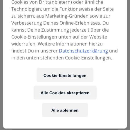
Cookies von Drittanbietern) oder ähnliche
Technologien, um die Funktionsweise der Seite
zu sichern, aus Marketing-Gründen sowie zur
Verbesserung Deines Online-Erlebnisses. Du
kannst Deine Zustimmung jederzeit über die
Cookie-Einstellungen unten auf der Website
widerrufen. Weitere Informationen hierzu
findest Du in unserer
Datenschutzerklärung
und
1.099,00
€
in den unten stehenden Cookie-Einstellungen.
Cookie-Einstellungen
Enthält 20% MwSt.
Kostenloser Versand
in AT & DE
Alle Cookies akzeptieren
BLACKSTAR
Verfügbarkeit:
Vorrätig
St.
Alle ablehnen
James
IN DEN WARENKORB
50
EL34H
Fawn