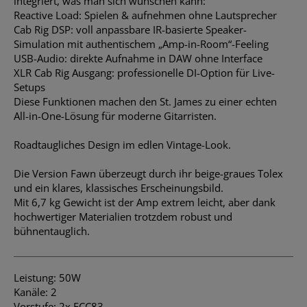
integriert, was man sich wünschen kann:
Reactive Load: Spielen & aufnehmen ohne Lautsprecher
Cab Rig DSP: voll anpassbare IR-basierte Speaker-
Simulation mit authentischem „Amp-in-Room“-Feeling
USB-Audio: direkte Aufnahme in DAW ohne Interface
XLR Cab Rig Ausgang: professionelle DI-Option für Live-
Setups
Diese Funktionen machen den St. James zu einer echten
All-in-One-Lösung für moderne Gitarristen.
Roadtaugliches Design im edlen Vintage-Look.
Die Version Fawn überzeugt durch ihr beige-graues Tolex
und ein klares, klassisches Erscheinungsbild.
Mit 6,7 kg Gewicht ist der Amp extrem leicht, aber dank
hochwertiger Materialien trotzdem robust und
bühnentauglich.
Leistung: 50W
Kanäle: 2
Vorstufe: 2x ECC83