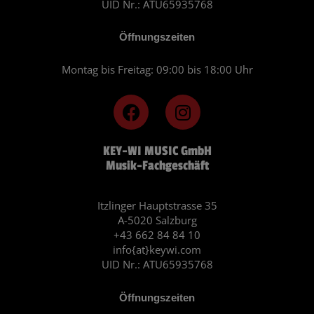
UID Nr.: ATU65935768
Öffnungszeiten
Montag bis Freitag: 09:00 bis 18:00 Uhr
F
I
a
n
c
s
KEY-WI MUSIC GmbH
e
t
Musik-Fachgeschäft
b
a
o
g
o
r
Itzlinger Hauptstrasse 35
A-5020 Salzburg
k
a
+43 662 84 84 10
m
info{at}keywi.com
UID Nr.: ATU65935768
Öffnungszeiten