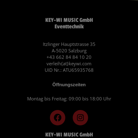
KEY-WI MUSIC GmbH
Eventtechnik
Itzlinger Hauptstrasse 35
A-5020 Salzburg
+43 662 84 84 10 20
verleih{at}keywi.com
UID Nr.: ATU65935768
Öffnungszeiten
Montag bis Freitag: 09:00 bis 18:00 Uhr
F
I
a
n
c
s
KEY-WI MUSIC GmbH
e
t