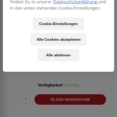
findest Du in unserer
Datenschutzerklärung
und
in den unten stehenden Cookie-Einstellungen.
Cookie-Einstellungen
Alle Cookies akzeptieren
229,00
€
Alle ablehnen
Enthält 20% MwSt.
Kostenloser Versand
in AT & DE
Verfügbarkeit:
Vorrätig
BLACKSTAR
IN DEN WARENKORB
Debut
Bass
25