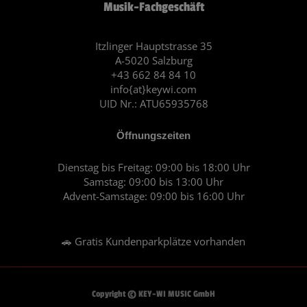
Musik-Fachgeschäft
b
a
o
g
o
r
Itzlinger Hauptstrasse 35
A-5020 Salzburg
k
a
+43 662 84 84 10
m
info{at}keywi.com
UID Nr.: ATU65935768
Öffnungszeiten
Dienstag bis Freitag: 09:00 bis 18:00 Uhr
Samstag: 09:00 bis 13:00 Uhr
Advent-Samstage: 09:00 bis 16:00 Uhr
🚗 Gratis Kundenparkplätze vorhanden
Copyright © KEY-WI MUSIC GmbH