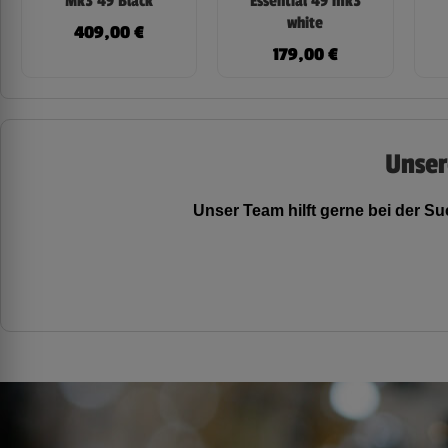
Mk3 49 Black
Essential 49 mk3
white
409,00
€
179,00
€
Unser
Unser Team hilft gerne bei der 