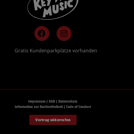
F
I
a
n
c
s
e
t
🚗
Gratis Kundenparkplätze vorhanden
b
a
o
g
o
r
k
a
m
Impressum
|
AGB
|
Datenschutz
Information zur Barrierefreiheit
|
Code of Conduct
Vertrag widerrufen