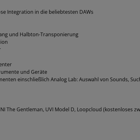
ose Integration in die beliebtesten DAWs
fang und Halbton-Transponierung
tion
r
enter
trumente und Geräte
umenten einschließlich Analog Lab: Auswahl von Sounds, Suc
o, NI The Gentleman, UVI Model D, Loopcloud (kostenloses z