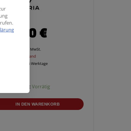
zur
mung
rufen.
95,00
€
lärung
Enthält 19% MwSt.
zzgl.
Versand
Lieferzeit: ca. 2-5 Werktage
Verfügbarkeit:
Vorrätig
IN DEN WARENKORB