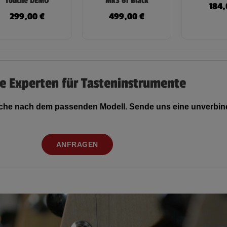
Touché DEMO
Mk3 61 Black
184
299,00
€
499,00
€
e Experten für Tasteninstrumente
Suche nach dem passenden Modell. Sende uns eine unverbind
ANFRAGEN