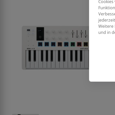
Cookies 
Funktion
Verbess
jederzei
Weitere 
und in d