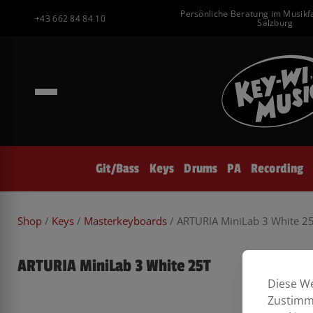
Inhalt
Zum
Persönliche Beratung im Musikf
springen
+43 662 84 84 10
Inhalt
Salzburg
springen
Git/Bass
Keys
Drums
PA
Recording
Shop
/
Keys
/
Masterkeyboards
/ ARTURIA MiniLab 3 White 2
ARTURIA MiniLab 3 White 25T
Diese We
Zustimmu