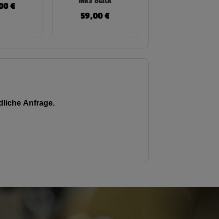
Mk3 Black
,00
€
59,00
€
liche Anfrage.