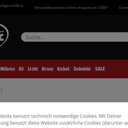
achgeschäft in
Versandkostenfrei online shoppen ab 100€*
Event
Mikros
DJ
Licht
Brass
Kabel
Zubehör
SALE
5T
bsite benutzt technisch notwendige Cookies. Mit Deiner
ng benutzt diese Website zusätzliche Cookies (darunter a