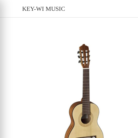
Inhalt
Zum
springen
KEY-WI MUSIC
Inhalt
springen