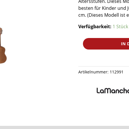
Altersstufen. Dieses Mod
besten für Kinder und 
cm. (Dieses Modell ist 
Verfügbarkeit:
1 Stück
LA
IN 
MANCHA
Rubinito
LSM
53
Artikelnummer:
112991
Linkshand
Fichte
Mahagoni
1/2
Kindergitarre
Menge