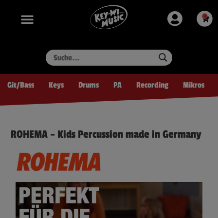
Zum
springen
Inhalt
0
Ware
springen
Git/Bass
Keys
Drums
PA
Recording
Mikros
ROHEMA – Kids Percussion made in Germany