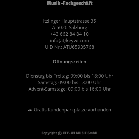
Musik-Fachgeschäft
b
a
o
g
o
r
Itzlinger Hauptstrasse 35
A-5020 Salzburg
k
a
+43 662 84 84 10
m
info{at}keywi.com
UID Nr.: ATU65935768
Öffnungszeiten
Dienstag bis Freitag: 09:00 bis 18:00 Uhr
Samstag: 09:00 bis 13:00 Uhr
Advent-Samstage: 09:00 bis 16:00 Uhr
🚗 Gratis Kundenparkplätze vorhanden
Copyright © KEY-WI MUSIC GmbH