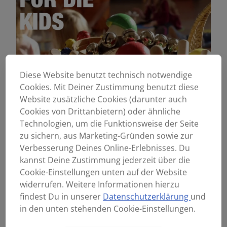
Diese Website benutzt technisch notwendige
Cookies. Mit Deiner Zustimmung benutzt diese
Mit den ROHEMA Kids Percussion Instrumenten können
Website zusätzliche Cookies (darunter auch
schon die Kleinsten ganz intuitiv und spielerisch die
Cookies von Drittanbietern) oder ähnliche
erstaunliche Welt der Musik entdecken. Die Kids
Technologien, um die Funktionsweise der Seite
Percussion Instrumente fördern die auditive
Wahrnehmung und die motorische Entwicklung, denn
zu sichern, aus Marketing-Gründen sowie zur
sie sind ganz einfach zu spielen, bieten unzählige
Verbesserung Deines Online-Erlebnisses. Du
rhythmische Möglichkeiten und schaffen sehr schnell
kannst Deine Zustimmung jederzeit über die
Erfolgserlebnisse. Die Kinder können eigentlich gar
Cookie-Einstellungen unten auf der Website
nichts falsch machen. Ihr könnt sie auch mit anderen
widerrufen. Weitere Informationen hierzu
Rhythmusinstrumenten kombinieren. Selbst
findest Du in unserer
Datenschutzerklärung
und
Profimusiker benutzen ROHEMA Kids Percussion, denn
in den unten stehenden Cookie-Einstellungen.
sie machen auch bei Unplugged-Gigs eine gute Figur.