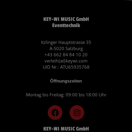
KEY-WI MUSIC GmbH
Eventtechnik
Itzlinger Hauptstrasse 35
A-5020 Salzburg
+43 662 84 84 10 20
verleih{at}keywi.com
UID Nr.: ATU65935768
Öffnungszeiten
Montag bis Freitag: 09:00 bis 18:00 Uhr
F
I
a
n
c
s
KEY-WI MUSIC GmbH
e
t