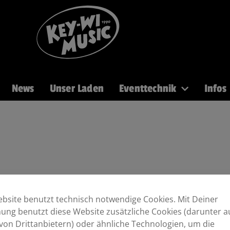
News
Unser Laden
Eventtechnik
Infos
Recording
Mikros
DJ
Licht
Brass
Kabel
bsite benutzt technisch notwendige Cookies. Mit Deiner
ng benutzt diese Website zusätzliche Cookies (darunter a
von Drittanbietern) oder ähnliche Technologien, um die