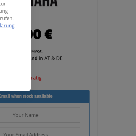
zur
mung
rufen.
lärung
229,00
€
Enthält 20% MwSt.
enloser Versand
in AT & DE
Nicht vorrätig
Email when stock available