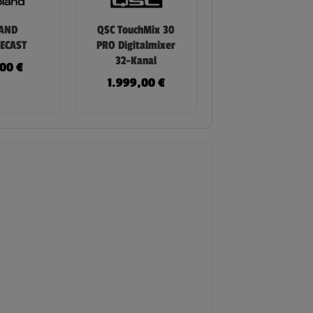
AND
QSC TouchMix 30
ECAST
PRO Digitalmixer
32-Kanal
,00
€
1.999,00
€