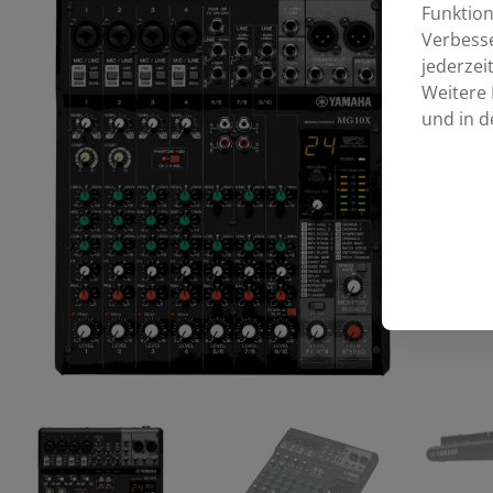
Funktion
Verbess
jederzei
Weitere 
und in d