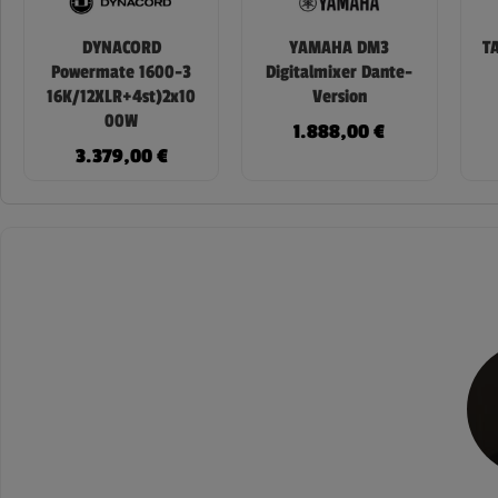
DYNACORD
YAMAHA DM3
T
Powermate 1600-3
Digitalmixer Dante-
16K/12XLR+4st)2x10
Version
00W
1.888,00
€
3.379,00
€