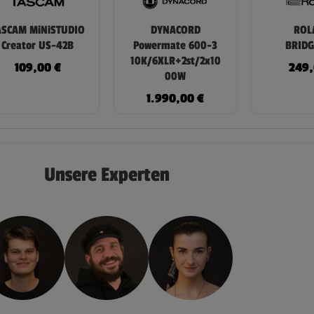
ASCAM MiNiSTUDIO
DYNACORD
ROL
Creator US-42B
Powermate 600-3
BRIDG
10K/6XLR+2st/2x10
109,00
€
249
00W
1.990,00
€
Unsere Experten