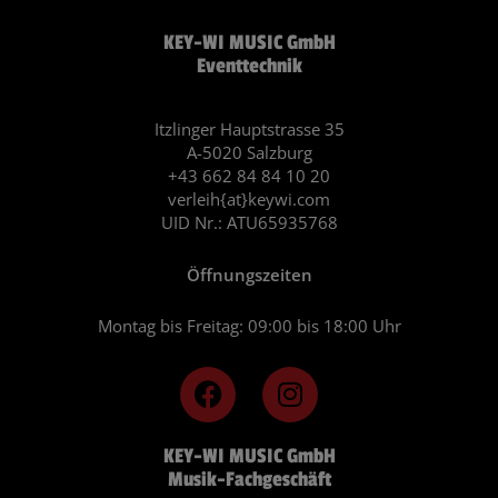
KEY-WI MUSIC GmbH
Eventtechnik
Itzlinger Hauptstrasse 35
A-5020 Salzburg
+43 662 84 84 10 20
verleih{at}keywi.com
UID Nr.: ATU65935768
Öffnungszeiten
Montag bis Freitag: 09:00 bis 18:00 Uhr
F
I
a
n
c
s
KEY-WI MUSIC GmbH
e
t
Musik-Fachgeschäft
b
a