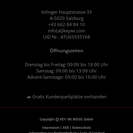
o
g
o
r
Itzlinger Hauptstrasse 35
A-5020 Salzburg
k
a
+43 662 84 84 10
m
info{at}keywi.com
UID Nr.: ATU65935768
Öffnungszeiten
Dienstag bis Freitag: 09:00 bis 18:00 Uhr
Samstag: 09:00 bis 13:00 Uhr
Advent-Samstage: 09:00 bis 16:00 Uhr
🚗 Gratis Kundenparkplätze vorhanden
Copyright © KEY-WI MUSIC GmbH
Impressum
|
AGB
|
Datenschutz
Information zur Barrierefreiheit
|
Code of Conduct