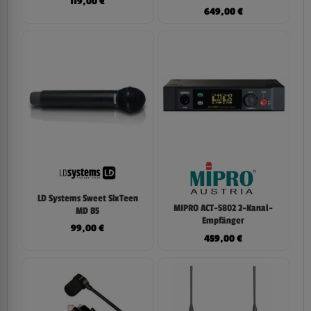
119,00
€
649,00
€
LD Systems Sweet SixTeen
MIPRO ACT-5802 2-Kanal-
MD B5
Empfänger
99,00
€
459,00
€