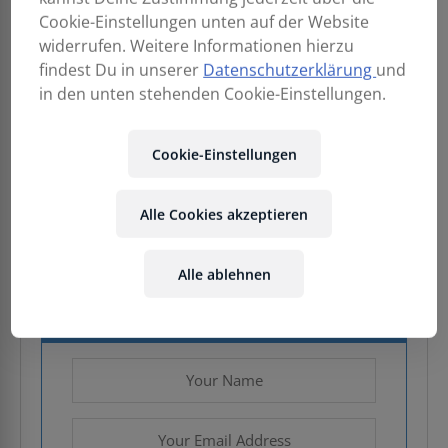
Cookie-Einstellungen unten auf der Website
widerrufen. Weitere Informationen hierzu
findest Du in unserer
Datenschutzerklärung
und
in den unten stehenden Cookie-Einstellungen.
1.290,00
€
Cookie-Einstellungen
Enthält 20% MwSt.
Kostenloser Versand
in AT & DE
Alle Cookies akzeptieren
Nicht vorrätig
Alle ablehnen
Email when stock available