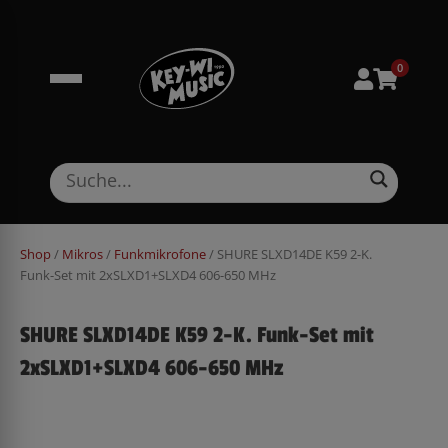
Zum
springen
Inhalt
springen
0
Shop
/
Mikros
/
Funkmikrofone
/ SHURE SLXD14DE K59 2-K.
Funk-Set mit 2xSLXD1+SLXD4 606-650 MHz
SHURE SLXD14DE K59 2-K. Funk-Set mit
2xSLXD1+SLXD4 606-650 MHz