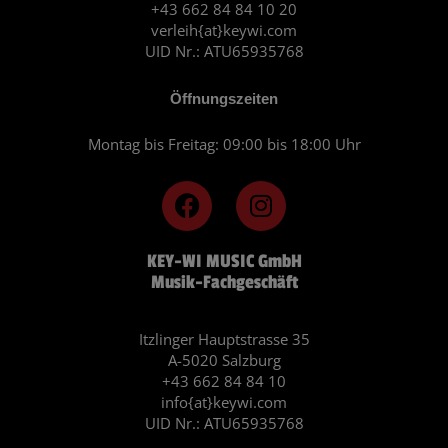
+43 662 84 84 10 20
verleih{at}keywi.com
UID Nr.: ATU65935768
Öffnungszeiten
Montag bis Freitag: 09:00 bis 18:00 Uhr
F
I
a
n
c
s
KEY-WI MUSIC GmbH
e
t
Musik-Fachgeschäft
b
a
o
g
o
r
Itzlinger Hauptstrasse 35
A-5020 Salzburg
k
a
+43 662 84 84 10
m
info{at}keywi.com
UID Nr.: ATU65935768