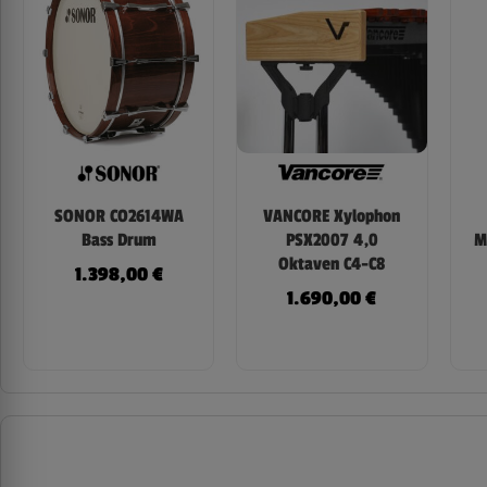
SONOR CO2614WA
VANCORE Xylophon
Bass Drum
PSX2007 4,0
M
Oktaven C4-C8
1.398,00
€
1.690,00
€