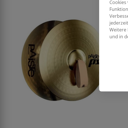
Cookies 
Funktion
Verbess
jederzei
Weitere 
und in d