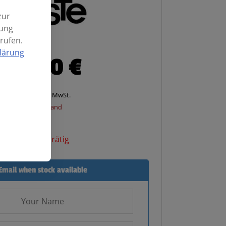
zur
mung
rufen.
lärung
89,00
€
Enthält 20% MwSt.
zzgl.
Versand
Nicht vorrätig
Email when stock available