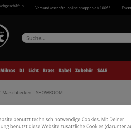
achgeschäft in
Versandkostenfrei online shoppen ab 100€*
Event
Mikros
DJ
Licht
Brass
Kabel
Zubehör
SALE
16″ Marschbecken – SHOWROOM
OWROOM ABVERKAUF
bsite benutzt technisch notwendige Cookies. Mit Deiner
ng benutzt diese Website zusätzliche Cookies (darunter a