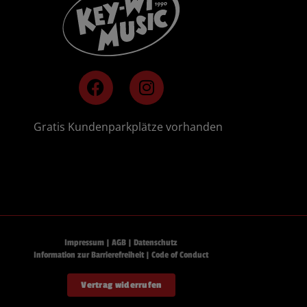
F
I
a
n
c
s
e
t
🚗
Gratis Kundenparkplätze vorhanden
b
a
o
g
o
r
k
a
m
Impressum
|
AGB
|
Datenschutz
Information zur Barrierefreiheit
|
Code of Conduct
Vertrag widerrufen