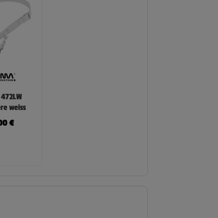
 472LW
re weiss
,00
€