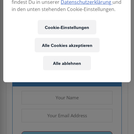
findest Du in unserer
Datenschutzerklärung
und
in den unten stehenden Cookie-Einstellungen.
24,90
€
Cookie-Einstellungen
Enthält 20% MwSt.
Alle Cookies akzeptieren
zzgl.
Versand
Nicht vorrätig
Alle ablehnen
Email when stock available