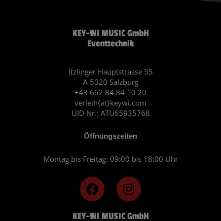
KEY-WI MUSIC GmbH
Eventtechnik
Itzlinger Hauptstrasse 35
A-5020 Salzburg
+43 662 84 84 10 20
verleih{at}keywi.com
UID Nr.: ATU65935768
Öffnungszeiten
Montag bis Freitag: 09:00 bis 18:00 Uhr
F
I
a
n
c
s
KEY-WI MUSIC GmbH
e
t