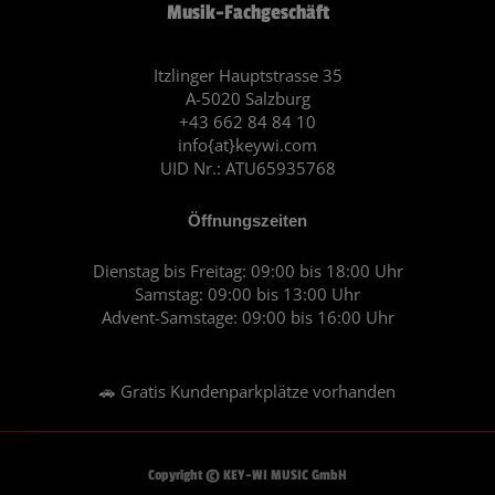
Musik-Fachgeschäft
b
a
o
g
o
r
Itzlinger Hauptstrasse 35
A-5020 Salzburg
k
a
+43 662 84 84 10
m
info{at}keywi.com
UID Nr.: ATU65935768
Öffnungszeiten
Dienstag bis Freitag: 09:00 bis 18:00 Uhr
Samstag: 09:00 bis 13:00 Uhr
Advent-Samstage: 09:00 bis 16:00 Uhr
🚗 Gratis Kundenparkplätze vorhanden
Copyright © KEY-WI MUSIC GmbH