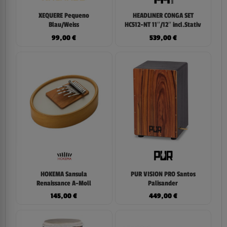
XEQUERE Pequeno
HEADLINER CONGA SET
Blau/Weiss
HC512-NT 11″/12″ incl.Stativ
99,00
€
539,00
€
HOKEMA Sansula
PUR VISION PRO Santos
Renaissance A-Moll
Palisander
145,00
€
449,00
€