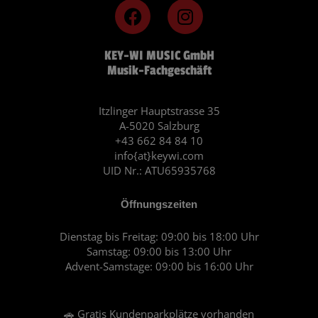
F
I
a
n
c
s
KEY-WI MUSIC GmbH
e
t
Musik-Fachgeschäft
b
a
o
g
o
r
Itzlinger Hauptstrasse 35
A-5020 Salzburg
k
a
+43 662 84 84 10
m
info{at}keywi.com
UID Nr.: ATU65935768
Öffnungszeiten
Dienstag bis Freitag: 09:00 bis 18:00 Uhr
Samstag: 09:00 bis 13:00 Uhr
Advent-Samstage: 09:00 bis 16:00 Uhr
🚗 Gratis Kundenparkplätze vorhanden