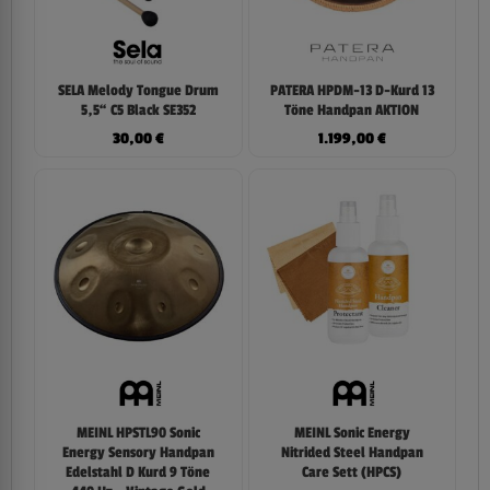
SELA Melody Tongue Drum
PATERA HPDM-13 D-Kurd 13
5,5“ C5 Black SE352
Töne Handpan AKTION
30,00
€
1.199,00
€
MEINL HPSTL90 Sonic
MEINL Sonic Energy
Energy Sensory Handpan
Nitrided Steel Handpan
Edelstahl D Kurd 9 Töne
Care Sett (HPCS)