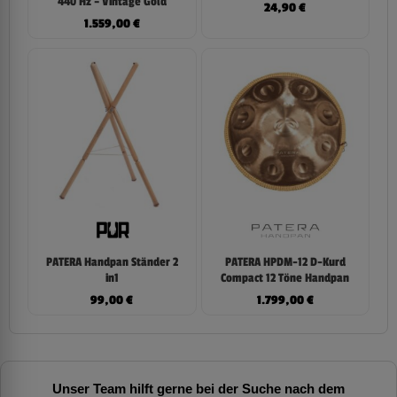
440 Hz – Vintage Gold
24,90
€
1.559,00
€
PATERA Handpan Ständer 2
PATERA HPDM-12 D-Kurd
in1
Compact 12 Töne Handpan
99,00
€
1.799,00
€
Unser Team hilft gerne bei der Suche nach dem