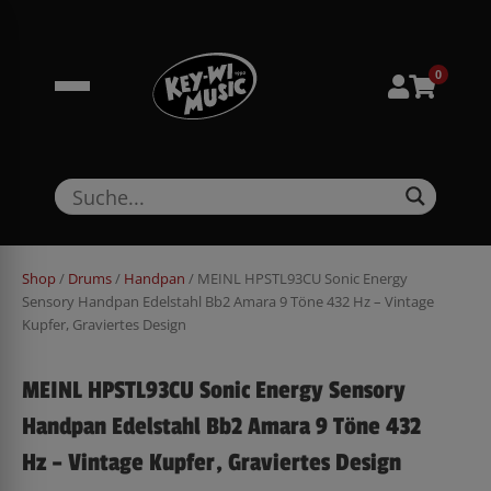
Zum
springen
Inhalt
springen
0
Shop
/
Drums
/
Handpan
/ MEINL HPSTL93CU Sonic Energy
Sensory Handpan Edelstahl Bb2 Amara 9 Töne 432 Hz – Vintage
Kupfer, Graviertes Design
MEINL HPSTL93CU Sonic Energy Sensory
Handpan Edelstahl Bb2 Amara 9 Töne 432
Hz – Vintage Kupfer, Graviertes Design