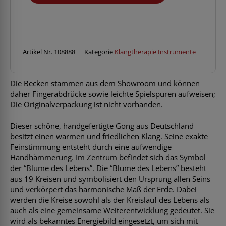
of
Life
Gong
36"
-
Artikel Nr.
108888
Kategorie
Klangtherapie Instrumente
SHOWROOM
ABVERKAUF
Menge
Die Becken stammen aus dem Showroom und können
daher Fingerabdrücke sowie leichte Spielspuren aufweisen;
Die Originalverpackung ist nicht vorhanden.
Dieser schöne, handgefertigte Gong aus Deutschland
besitzt einen warmen und friedlichen Klang. Seine exakte
Feinstimmung entsteht durch eine aufwendige
Handhämmerung. Im Zentrum befindet sich das Symbol
der “Blume des Lebens”. Die “Blume des Lebens” besteht
aus 19 Kreisen und symbolisiert den Ursprung allen Seins
und verkörpert das harmonische Maß der Erde. Dabei
werden die Kreise sowohl als der Kreislauf des Lebens als
auch als eine gemeinsame Weiterentwicklung gedeutet. Sie
wird als bekanntes Energiebild eingesetzt, um sich mit