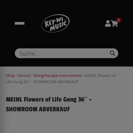
Zum
springen
Inhalt
springen
0
Shop
/
Drums
/
Klangtherapie Instrumente
/ MEINL Flowers of
Life Gong 36″ – SHOWROOM ABVERKAUF
MEINL Flowers of Life Gong 36″ –
SHOWROOM ABVERKAUF