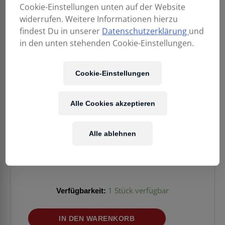
Cookie-Einstellungen unten auf der Website
widerrufen. Weitere Informationen hierzu
findest Du in unserer
Datenschutzerklärung
und
in den unten stehenden Cookie-Einstellungen.
Cookie-Einstellungen
Alle Cookies akzeptieren
2.199,00
€
Alle ablehnen
Enthält 20% MwSt.
Kostenloser Versand
in AT & DE
Verfügbarkeit:
1 Stück verfügbar
MEINL
IN DEN WARENKORB
Flowers