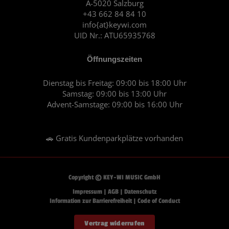
A-5020 Salzburg
k
a
+43 662 84 84 10
m
info{at}keywi.com
UID Nr.: ATU65935768
Öffnungszeiten
Dienstag bis Freitag: 09:00 bis 18:00 Uhr
Samstag: 09:00 bis 13:00 Uhr
Advent-Samstage: 09:00 bis 16:00 Uhr
🚗 Gratis Kundenparkplätze vorhanden
Copyright © KEY-WI MUSIC GmbH
Impressum
|
AGB
|
Datenschutz
Information zur Barrierefreiheit
|
Code of Conduct
Vertrag widerrufen