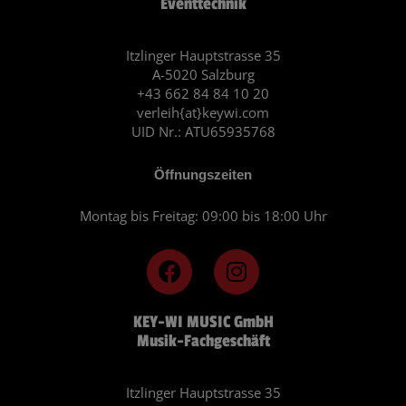
Eventtechnik
Itzlinger Hauptstrasse 35
A-5020 Salzburg
+43 662 84 84 10 20
verleih{at}keywi.com
UID Nr.: ATU65935768
Öffnungszeiten
Montag bis Freitag: 09:00 bis 18:00 Uhr
F
I
a
n
c
s
KEY-WI MUSIC GmbH
e
t
Musik-Fachgeschäft
b
a
o
g
o
r
Itzlinger Hauptstrasse 35