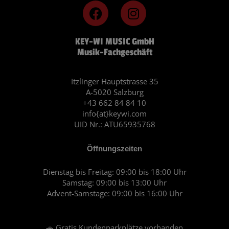
F
I
a
n
c
s
KEY-WI MUSIC GmbH
e
t
Musik-Fachgeschäft
b
a
o
g
o
r
Itzlinger Hauptstrasse 35
A-5020 Salzburg
k
a
+43 662 84 84 10
m
info{at}keywi.com
UID Nr.: ATU65935768
Öffnungszeiten
Dienstag bis Freitag: 09:00 bis 18:00 Uhr
Samstag: 09:00 bis 13:00 Uhr
Advent-Samstage: 09:00 bis 16:00 Uhr
🚗 Gratis Kundenparkplätze vorhanden