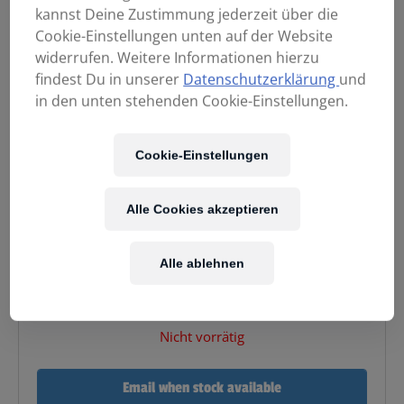
kannst Deine Zustimmung jederzeit über die
Cookie-Einstellungen unten auf der Website
widerrufen. Weitere Informationen hierzu
findest Du in unserer
Datenschutzerklärung
und
in den unten stehenden Cookie-Einstellungen.
Cookie-Einstellungen
449,00
€
Alle Cookies akzeptieren
Alle ablehnen
Enthält 20% MwSt.
Kostenloser Versand
in AT & DE
Nicht vorrätig
Email when stock available