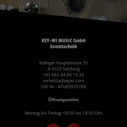
KEY-WI MUSIC GmbH
Eventtechnik
Itzlinger Hauptstrasse 35
A-5020 Salzburg
+43 662 84 84 10 20
verleih{at}keywi.com
UID Nr.: ATU65935768
Öffnungszeiten
Montag bis Freitag: 09:00 bis 18:00 Uhr
F
I