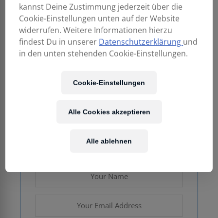
kannst Deine Zustimmung jederzeit über die
Cookie-Einstellungen unten auf der Website
widerrufen. Weitere Informationen hierzu
findest Du in unserer
Datenschutzerklärung
und
925,00
€
in den unten stehenden Cookie-Einstellungen.
Enthält 20% MwSt.
Cookie-Einstellungen
zzgl.
Versand
Alle Cookies akzeptieren
Nicht vorrätig
Alle ablehnen
Email when stock available