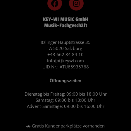
a
n
c
s
KEY-WI MUSIC GmbH
e
t
Musik-Fachgeschäft
b
a
o
g
o
r
Itzlinger Hauptstrasse 35
A-5020 Salzburg
k
a
+43 662 84 84 10
m
info{at}keywi.com
UID Nr.: ATU65935768
Öffnungszeiten
Dienstag bis Freitag: 09:00 bis 18:00 Uhr
Samstag: 09:00 bis 13:00 Uhr
Advent-Samstage: 09:00 bis 16:00 Uhr
🚗 Gratis Kundenparkplätze vorhanden