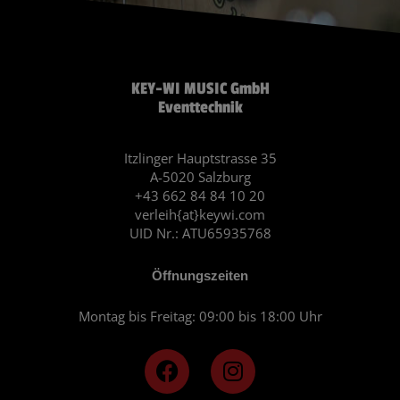
KEY-WI MUSIC GmbH
Eventtechnik
Itzlinger Hauptstrasse 35
A-5020 Salzburg
+43 662 84 84 10 20
verleih{at}keywi.com
UID Nr.: ATU65935768
Öffnungszeiten
Montag bis Freitag: 09:00 bis 18:00 Uhr
F
I
a
n