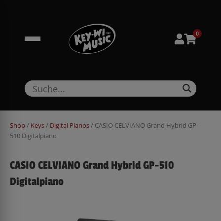
Zum
springen
Inhalt
springen
0
Shop
/
Keys
/
Digital Pianos
/ CASIO CELVIANO Grand Hybrid GP-
510 Digitalpiano
CASIO CELVIANO Grand Hybrid GP-510
Digitalpiano