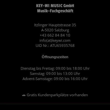
c
s
KEY-WI MUSIC GmbH
e
t
Musik-Fachgeschäft
b
a
o
g
o
r
Itzlinger Hauptstrasse 35
A-5020 Salzburg
k
a
+43 662 84 84 10
m
info{at}keywi.com
UID Nr.: ATU65935768
Öffnungszeiten
Dienstag bis Freitag: 09:00 bis 18:00 Uhr
Samstag: 09:00 bis 13:00 Uhr
Advent-Samstage: 09:00 bis 16:00 Uhr
🚗 Gratis Kundenparkplätze vorhanden