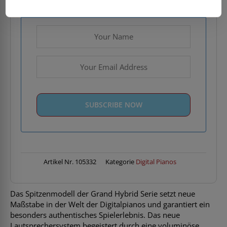
Email when stock available
Artikel Nr.
105332
Kategorie
Digital Pianos
Das Spitzenmodell der Grand Hybrid Serie setzt neue
Maßstabe in der Welt der Digitalpianos und garantiert ein
besonders authentisches Spielerlebnis. Das neue
Lautsprechersystem begeistert durch eine voluminöse