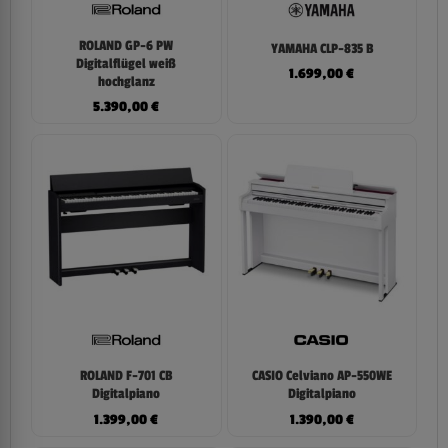
ROLAND GP-6 PW
YAMAHA CLP-835 B
Digitalflügel weiß
1.699,00
€
hochglanz
5.390,00
€
ROLAND F-701 CB
CASIO Celviano AP-550WE
Digitalpiano
Digitalpiano
1.399,00
€
1.390,00
€