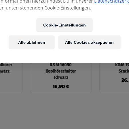
Informationen hierzu findest Du in unserer
Datenschutzerk
en unten stehenden Cookie-Einstellungen.
Cookie-Einstellungen
Alle ablehnen
Alle Cookies akzeptieren
fhörer
K&M 16090
K&M 19
chwarz
Kopfhörerhalter
Stati
schwarz
€
26
15,90
€