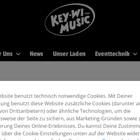
r Uns
News
Unser Laden
Eventtechnik
PA
Recording
Mikros
DJ
Licht
Brass
bsite benutzt technisch notwendige Cookies. Mit Deiner
ng benutzt diese Website zusätzliche Cookies (darunter a
von Drittanbietern) oder ähnliche Technologien, um die
sweise der Seite zu sichern, aus Marketing-Gründen sowie 
erung Deines Online-Erlebnisses. Du kannst Deine Zustim
t über die Cookie-Einstellungen unten auf der Website wider