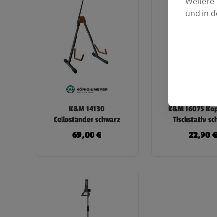
Weitere 
und in d
K&M 14130
K&M 16075 Kop
Celloständer schwarz
Tischstativ s
69,00
€
22,90