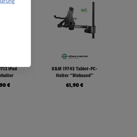
lärung
712 iPad
K&M 19743 Tablet-PC-
vhalter
Halter “Biobased”
,90
€
61,90
€