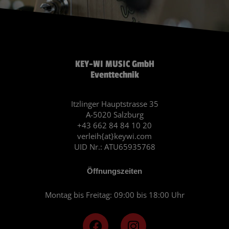
KEY-WI MUSIC GmbH
Eventtechnik
Itzlinger Hauptstrasse 35
A-5020 Salzburg
+43 662 84 84 10 20
verleih{at}keywi.com
UID Nr.: ATU65935768
Öffnungszeiten
Montag bis Freitag: 09:00 bis 18:00 Uhr
F
I