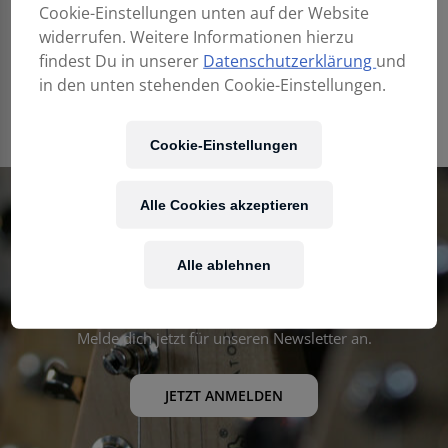
Anfrage.
Cookie-Einstellungen unten auf der Website
widerrufen. Weitere Informationen hierzu
findest Du in unserer
Datenschutzerklärung
und
ANFRAGEN
in den unten stehenden Cookie-Einstellungen.
Cookie-Einstellungen
Alle Cookies akzeptieren
Unser Newsletter
Alle ablehnen
Erhalte die neuesten Angebote und Updates aus der Welt der
Musik!
Melde dich jetzt für unseren Newsletter an.
JETZT ANMELDEN