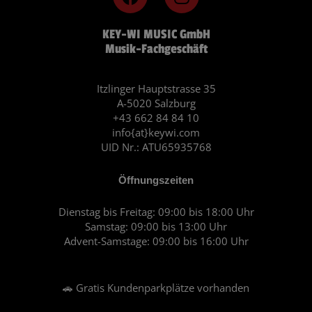
a
n
c
s
KEY-WI MUSIC GmbH
e
t
Musik-Fachgeschäft
b
a
o
g
o
r
Itzlinger Hauptstrasse 35
A-5020 Salzburg
k
a
+43 662 84 84 10
m
info{at}keywi.com
UID Nr.: ATU65935768
Öffnungszeiten
Dienstag bis Freitag: 09:00 bis 18:00 Uhr
Samstag: 09:00 bis 13:00 Uhr
Advent-Samstage: 09:00 bis 16:00 Uhr
🚗 Gratis Kundenparkplätze vorhanden