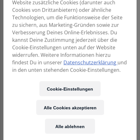
Website zusätzliche Cookies (darunter auch
Cookies von Drittanbietern) oder ähnliche
Technologien, um die Funktionsweise der Seite
zu sichern, aus Marketing-Gründen sowie zur
Verbesserung Deines Online-Erlebnisses. Du
kannst Deine Zustimmung jederzeit über die
D ADDARIO EJ74
D ADDARIO EJ87C
Mandoline LoopEnd
Titanium Concert
Cookie-Einstellungen unten auf der Website
Satz 011-040
Ukulele
widerrufen. Weitere Informationen hierzu
15,90
€
8,90
€
findest Du in unserer
Datenschutzerklärung
und
in den unten stehenden Cookie-Einstellungen.
Cookie-Einstellungen
Alle Cookies akzeptieren
Alle ablehnen
D ADDARIO EJ87S
D ADDARIO EJ87T