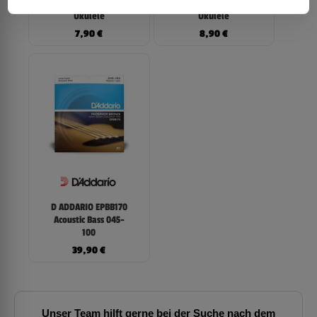
Titanium Sopran
Titanium Tenor
Ukulele
Ukulele
7,90
€
8,90
€
D ADDARIO EPBB170
Acoustic Bass 045-
100
39,90
€
Unser Team hilft gerne bei der Suche nach dem