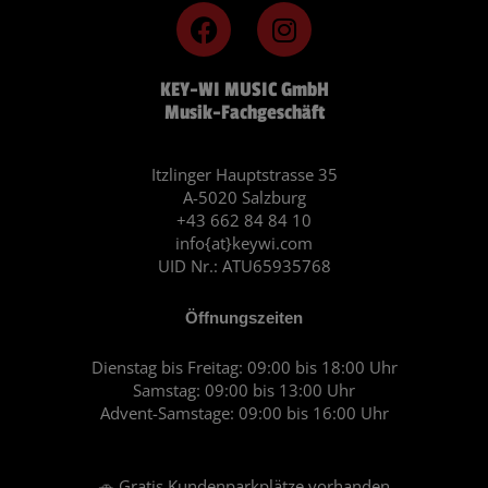
F
I
a
n
c
s
KEY-WI MUSIC GmbH
e
t
Musik-Fachgeschäft
b
a
o
g
o
r
Itzlinger Hauptstrasse 35
A-5020 Salzburg
k
a
+43 662 84 84 10
m
info{at}keywi.com
UID Nr.: ATU65935768
Öffnungszeiten
Dienstag bis Freitag: 09:00 bis 18:00 Uhr
Samstag: 09:00 bis 13:00 Uhr
Advent-Samstage: 09:00 bis 16:00 Uhr
🚗 Gratis Kundenparkplätze vorhanden