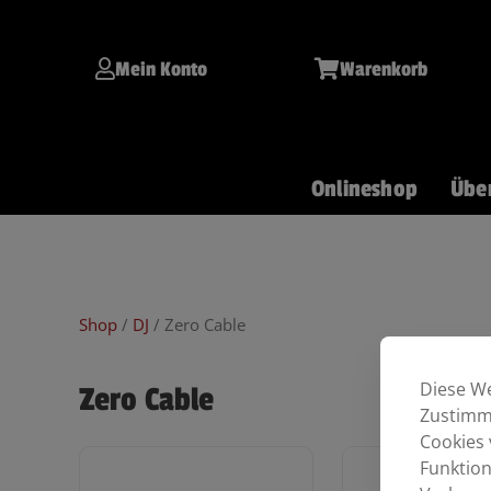
Inhalt
Zum
springen
Inhalt
springen
Mein Konto
Warenkorb
Onlineshop
Übe
Git/Bass
Keys
Drums
Shop
/
DJ
/ Zero Cable
Diese We
Zero Cable
Zustimmu
Cookies 
Funktion