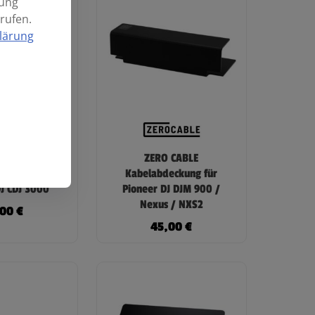
mung
rufen.
lärung
 CABLE
ZERO CABLE
eckung für
Kabelabdeckung für
DJ CDJ 3000
Pioneer DJ DJM 900 /
Nexus / NXS2
,00
€
45,00
€