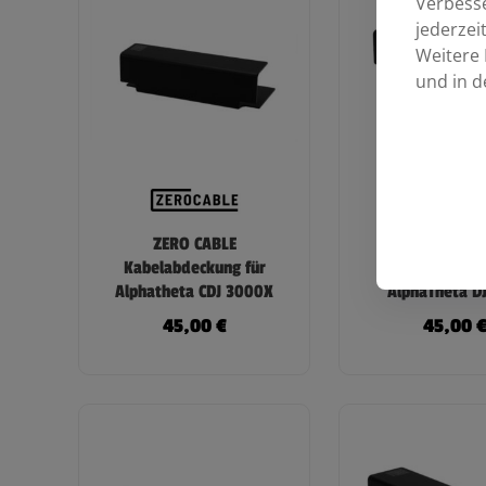
Verbess
jederzei
Weitere 
und in d
ZERO CABLE
ZERO CAB
Kabelabdeckung für
Kabelabdecku
Alphatheta CDJ 3000X
AlphaTheta D
45,00
€
45,00