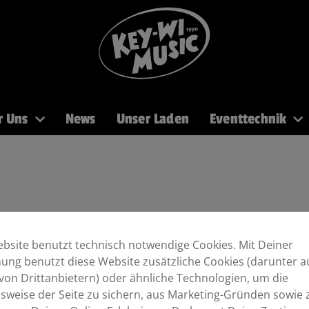
r Uns
News
Unser Laden
Eventtechnik
PA
Recording
Mikros
DJ
Licht
Brass
bsite benutzt technisch notwendige Cookies. Mit Deiner
ng benutzt diese Website zusätzliche Cookies (darunter a
von Drittanbietern) oder ähnliche Technologien, um die
sweise der Seite zu sichern, aus Marketing-Gründen sowie 