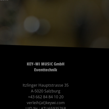
KEY-WI MUSIC GmbH
Eventtechnik
Itzlinger Hauptstrasse 35
A-5020 Salzburg
+43 662 84 84 10 20
verleih{at}keywi.com
UID Nr.: ATU65935768