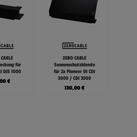
 CABLE
ZERO CABLE
eckung für
Sonnenschutzblende
DJ DJS 1000
für 2x Pioneer DJ CDJ
3000 / CDJ 2000
,00
€
130,00
€