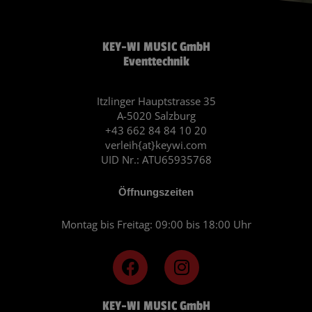
KEY-WI MUSIC GmbH
Eventtechnik
Itzlinger Hauptstrasse 35
A-5020 Salzburg
+43 662 84 84 10 20
verleih{at}keywi.com
UID Nr.: ATU65935768
Öffnungszeiten
Montag bis Freitag: 09:00 bis 18:00 Uhr
F
I
a
n
c
s
KEY-WI MUSIC GmbH
e
t