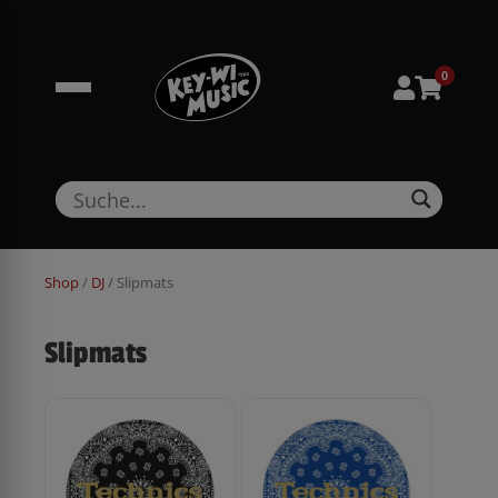
Zum
springen
Inhalt
springen
0
Shop
/
DJ
/ Slipmats
Slipmats