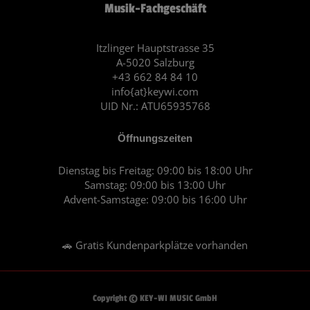
Musik-Fachgeschäft
b
a
o
g
o
r
Itzlinger Hauptstrasse 35
A-5020 Salzburg
k
a
+43 662 84 84 10
m
info{at}keywi.com
UID Nr.: ATU65935768
Öffnungszeiten
Dienstag bis Freitag: 09:00 bis 18:00 Uhr
Samstag: 09:00 bis 13:00 Uhr
Advent-Samstage: 09:00 bis 16:00 Uhr
🚗 Gratis Kundenparkplätze vorhanden
Copyright © KEY-WI MUSIC GmbH