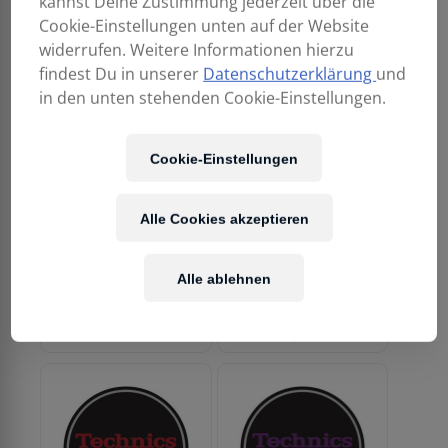
kannst Deine Zustimmung jederzeit über die
Technics “Berlin”
Technics “Blinky”
Cookie-Einstellungen unten auf der Website
15,90
€
15,90
€
widerrufen. Weitere Informationen hierzu
findest Du in unserer
Datenschutzerklärung
und
in den unten stehenden Cookie-Einstellungen.
Cookie-Einstellungen
Alle Cookies akzeptieren
MAGMA LP-Slipmat
MAGMA LP-Slipmat
Alle ablehnen
Technics “Clyde”
Technics “Donkey
Kong”
15,90
€
15,90
€