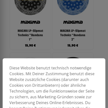
MAGMA LP-Slipmat
MAGMA LP-Slipmat
Technics “Bandana
Technics “Bandana
1”
2”
15,90
€
15,90
€
Diese Website benutzt technisch notwendige
Cookies. Mit Deiner Zustimmung benutzt diese
Website zusätzliche Cookies (darunter auch
Cookies von Drittanbietern) oder ähnliche
Technologien, um die Funktionsweise der Seite
zu sichern, aus Marketing-Gründen sowie zur
Verbesserung Deines Online-Erlebnisses. Du
MAGMA LP-Slipmat
MAGMA LP-Slipmat